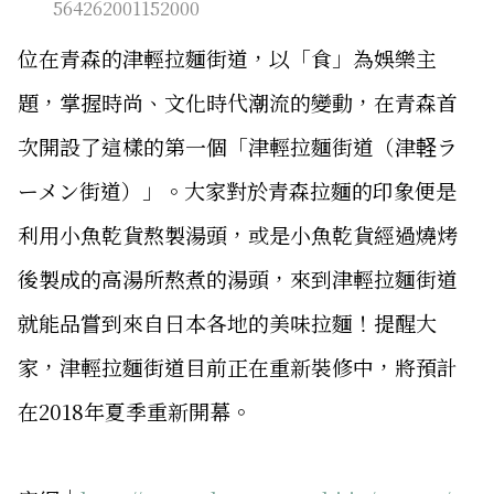
564262001152000
位在青森的津輕拉麵街道，以「食」為娛樂主
題，掌握時尚、文化時代潮流的變動，在青森首
次開設了這樣的第一個「津輕拉麵街道（津軽ラ
ーメン街道）」。大家對於青森拉麵的印象便是
利用小魚乾貨熬製湯頭，或是小魚乾貨經過燒烤
後製成的高湯所熬煮的湯頭，來到津輕拉麵街道
就能品嘗到來自日本各地的美味拉麵！提醒大
家，津輕拉麵街道目前正在重新裝修中，將預計
在2018年夏季重新開幕。