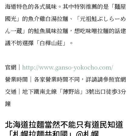
海道特色的各式風味。其中特別推薦的是「麺屋
國光」的魚介雞白湯拉麵、「元祖鮭ぶしらーめ
ん一蔵」的鮭魚風味拉麵，想吃味噌拉麵的話建
議不妨選擇「白樺山莊」。
官網｜
http://www.ganso-yokocho.com/
營業時間｜各家營業時間不同，詳請請參照官網
交通｜地下鐵南北線「薄野站」3號出口徒歩3分
鐘
北海道拉麵當然不能只有道民知道
「札幌拉麵共和國」@札幌