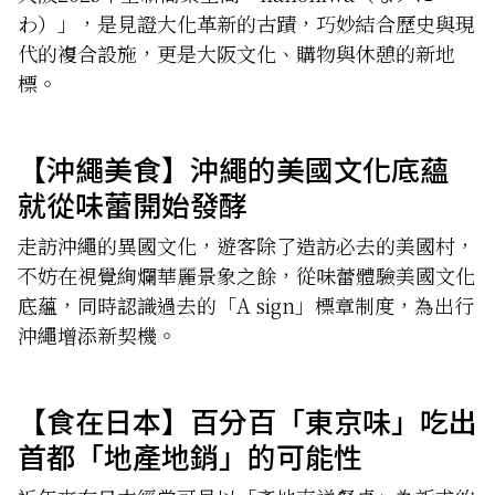
わ）」，是見證大化革新的古蹟，巧妙結合歷史與現
代的複合設施，更是大阪文化、購物與休憩的新地
標。
【沖繩美食】沖繩的美國文化底蘊
就從味蕾開始發酵
走訪沖繩的異國文化，遊客除了造訪必去的美國村，
不妨在視覺絢爛華麗景象之餘，從味蕾體驗美國文化
底蘊，同時認識過去的「A sign」標章制度，為出行
沖繩增添新契機。
【食在日本】百分百「東京味」吃出
首都「地產地銷」的可能性