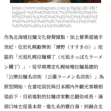
https://www.instagram.com/p/Bgdg-iJlC4N/?
tagged=%E5%85%83%E7%A5%96%E3%81%
95%E3%81%A3%E3%81%BD%E3%82%8D%E
3%83%A9%E3%83%BC%E3%83%A1%E3%83
%B3%E6%A8%AA%E4%B8%81
作為北海道拉麵文化發聲據點，加上營業超過半
世紀，位於札幌歡樂街「薄野（すすきの）」地
區的「元祖札幌拉麵橫丁（元祖さっぽろラーメ
ン横丁）」，從早期奠定札幌味噌拉麵基礎的
「公樂拉麵名店街 （公楽ラーメン名店街）」為
原型開始，在當地居民與日本國內外觀光客競相
造訪下，目前進駐的拉麵店家數也翻倍成長，湯
頭口味也從基本款、進化系的雞白湯，到融合北