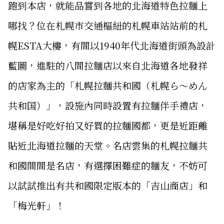
跑到本店，就能品嘗到各地的北海道特色拉麵上
哪找？位在札幌市交通樞紐的札幌車站站前的札
幌ESTA大樓，有間以1940年代北海道街頭為設計
藍圖，進駐的八間拉麵店以來自北海道各地發祥
的店家為主的「札幌拉麵共和國（札幌ら～めん
共和国）」，設施內同時設置有拉麵伴手禮店，
堪稱是好吃好拍又好買的拉麵國都，更是近距離
貼近北海道拉麵的天堂。名店雲集的札幌拉麵共
和國間間是名店，有選擇困難症的麵友，不妨可
以試試推出有共和國限定版本的「吉山商店」和
「梅光軒」！