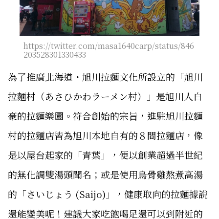
https://twitter.com/masa1640carp/status/846
203528301330433
為了推廣北海道・旭川拉麵文化所設立的「旭川
拉麵村（あさひかわラーメン村）」是旭川人自
豪的拉麵樂園。符合創始的宗旨，進駐旭川拉麵
村的拉麵店皆為旭川本地自有的８間拉麵店，像
是以屋台起家的「青葉」，便以創業超過半世紀
的無化調雙湯頭聞名；或是使用烏骨雞熬煮高湯
的「さいじょう (Saijo)」，健康取向的拉麵據說
還能變美呢！建議大家吃飽喝足還可以到附近的