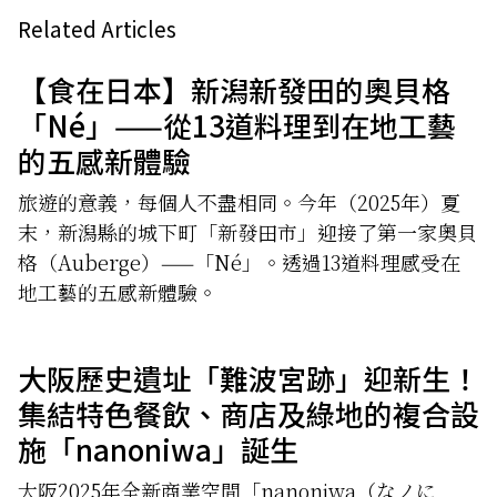
Related Articles
【食在日本】新潟新發田的奧貝格
「Né」——從13道料理到在地工藝
的五感新體驗
旅遊的意義，每個人不盡相同。今年（2025年）夏
末，新潟縣的城下町「新發田市」迎接了第一家奧貝
格（Auberge）——「Né」。透過13道料理感受在
地工藝的五感新體驗。
大阪歷史遺址「難波宮跡」迎新生！
集結特色餐飲、商店及綠地的複合設
施「nanoniwa」誕生
大阪2025年全新商業空間「nanoniwa（なノに