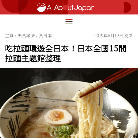
主頁
/
美食尋味
/
食日本
2019年6月19日 更新
吃拉麵環遊全日本！日本全國15間
English
拉麵主題館整理
HOME
简体中文
深度旅遊
繁體中文
美食尋味
ภาษาไทย
流行文化
한국어
創新趨勢
日本語
在地故事