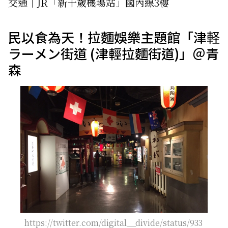
交通｜JR「新千歲機場站」國內線3樓
民以食為天！拉麵娛樂主題館「津軽
ラーメン街道 (津輕拉麵街道)」＠青
森
https://twitter.com/digital__divide/status/933