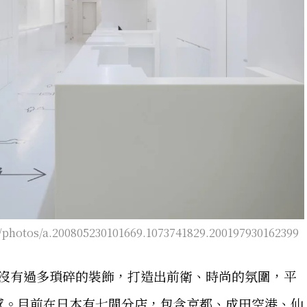
/photos/a.200805230101669.1073741829.200197930162399
rs，沒有過多瑣碎的裝飾，打造出前衛、時尚的氛圍，平
感。目前在日本有七間分店，包含京都、成田空港、仙