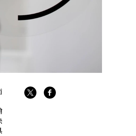
而
」
搶
決
具