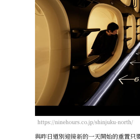
https://ninehours.co.jp/shinjuku-north/
與昨日道別迎接新的一天開始的重置只要