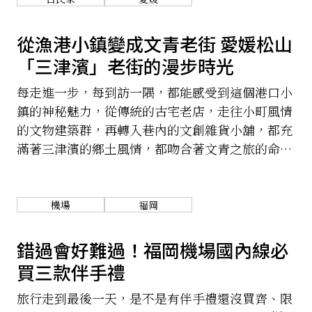
從漁港小鎮變成文青老街 愛媛松山
「三津濱」老街的漫步時光
每走進一步，每到訪一隅，都能感受到這個港口小
鎮的神秘魅力，從傳統的古宅老店，走往小町風情
的文物建築群，再轉入巷內的文創雜貨小舖，都充
滿著三津濱的鄉土風情，都吻合著文青之旅的命
題。挑個愜意的午後，來三津車站悠閒地走走逛
逛，展開一趟舒適的小旅行。
機場
福岡
錯過會好難過！福岡機場國內線必
買三款伴手禮
旅行走到最後一天，是不是有伴手禮還沒買齊、限