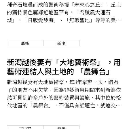
種奇石堆疊而成的藝術秘境「未來心之丘」，丘上
的獨特景色屬鄰近地區罕有，「希臘風大理石
城」、「日版愛琴海」、「無瑕聖地」等等的美稱
層出不窮，也難怪交通儘管不便卻仍有大量旅客慕
名而來。走進這潔白無瑕的浪漫國度，的確讓人感
受到與別不同的廣島小島嶼魅力。
藝術
新潟
新潟越後妻有「大地藝術祭」 ，用
藝術連結人與土地的 「農舞台」
新潟越後妻有大地藝術祭，每3年舉辦一次，錯過
了的朋友不用失望，因為非藝術祭期間來到新潟依
然可見到許多戶外的藝術裝置與設施，其中位於松
代地區的「農舞台」，不僅具有話題性，就連交通
也十分方便。
古民家
愛媛