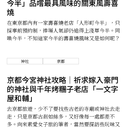
今半」品嚐最具風味的關東風壽喜
燒
關於我們
網站政策
在東京都內有一家壽喜燒老店「人形町今半」，只
採事前預約制，捧場人氣卻仍追得上淺草今半。同
喚今半，不知這家今半的壽喜燒風味又是如何呢？
神社
京都
京都今宮神社攻略｜祈求嫁入豪門
的神社與千年烤糰子老店「一文字
屋和輔」
去京都旅遊，少不了要找些古老的寺廟或神社去走
走，只是京都古剎如絲多，又好像每一處都差不
多。向來素愛女子旅的筆者，當然要探訪些玩味又