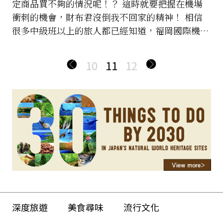
定商品買不夠的情況呢！？ 這時就要把握在機場
衝刺的機會，財布君沒倒我不回家的精神！ 相信
很多中級班以上的旅人都已經知道，福岡國際機場
免稅店裡，網羅九州各區域知名名產與幾款從日本
其他區域偷跑來的伴手禮，這次來福岡除了難忘的
10
11
12
明太子、上次扛過的拉麵，到底還有什麼必買的
呢？
深度旅遊
美食尋味
流行文化