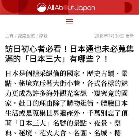
主頁
/
深度旅遊
/
摩登
2018年7月30日 更新
訪日初心者必看！日本通也未必蒐集
English
滿的「日本三大」有哪些？！
HOME
简体中文
日本是個精采絕倫的國家，歷史古蹟、景
深度旅遊
繁體中文
點、秘境充斥著大街小巷，各式各樣的魅
美食尋味
力更成為許多海外觀光客想一窺究竟的國
ภาษาไทย
流行文化
家。赴日的理由除了購物逛街，體驗日本
한국어
創新趨勢
生活或是蒐集世界遺產外，千萬別忘了頂
日本語
著「日本三大」名號的景點、夜景、祭
在地故事
典、秘境、花火大會、名園、名城、櫻