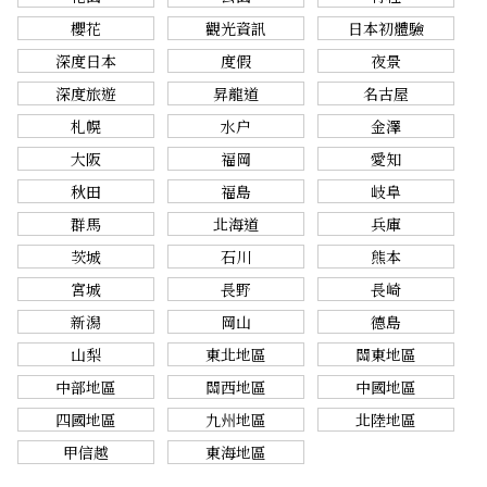
櫻花
觀光資訊
日本初體驗
深度日本
度假
夜景
深度旅遊
昇龍道
名古屋
札幌
水户
金澤
大阪
福岡
愛知
秋田
福島
岐阜
群馬
北海道
兵庫
茨城
石川
熊本
宮城
長野
長崎
新潟
岡山
德島
山梨
東北地區
關東地區
中部地區
關西地區
中國地區
四國地區
九州地區
北陸地區
甲信越
東海地區