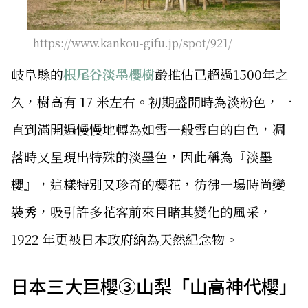
https://www.kankou-gifu.jp/spot/921/
岐阜縣的
根尾谷淡墨櫻樹
齡推估已超過1500年之
久，樹高有 17 米左右。初期盛開時為淡粉色，一
直到滿開遍慢慢地轉為如雪一般雪白的白色，凋
落時又呈現出特殊的淡墨色，因此稱為『淡墨
櫻』，這樣特別又珍奇的櫻花，彷彿一場時尚變
裝秀，吸引許多花客前來目睹其變化的風采，
1922 年更被日本政府納為天然紀念物。
日本三大巨櫻③山梨「山高神代櫻」