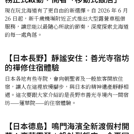
遊北國
現在玩北海道有了更自由的新選擇。自 2026 年 6 月
26 日起，新千歲機場附近正式推出大型露營車租借
服務，讓您能以最隨心所欲的節奏，深度探索北海道
的每一處角落。
【日本長野】靜謐安住：善光寺宿坊
的禪修住宿體驗
日本各地有些寺院，會向朝聖者及一般旅客開放住
宿，讓人在這裡放慢腳步，與日本的精神遺產靜靜相
遇。這次要跟大家介紹的是長野市善光寺境內一間宿
坊——蓮華院——的住宿體驗。
【日本德島】鳴門海濱全新渡假村開