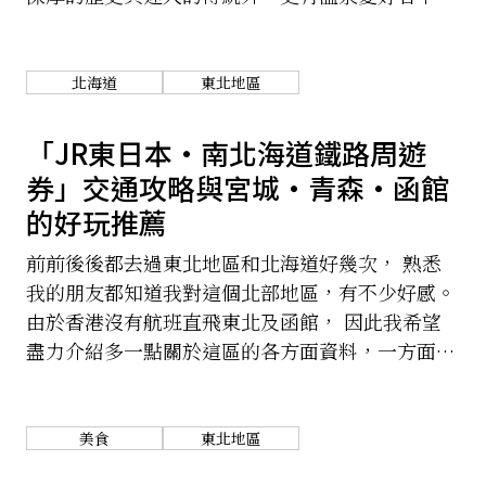
錯過的「私房秘湯」！
關於我們
網站政策
北海道
東北地區
「JR東日本・南北海道鐵路周遊
券」交通攻略與宮城・青森・函館
的好玩推薦
前前後後都去過東北地區和北海道好幾次， 熟悉
我的朋友都知道我對這個北部地區，有不少好感。
由於香港沒有航班直飛東北及函館， 因此我希望
盡力介紹多一點關於這區的各方面資料，一方面讓
大家知道這裏好玩的地方，另外希望大家可以有更
多資訊去計劃行程。
美食
東北地區