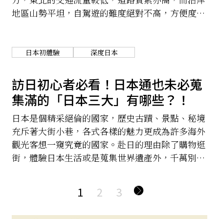
地區山勢平坦，自駕遊的難度絕對不高，方便度更
是大勝啊。早前我便以租車自駕的形式，由仙台出
發進行一個2日1夜的小旅行，目的地就是宮城及岩
手兩縣海岸地區的南三陸一帶，是我一直以來也很
日本初體驗
深度日本
想抽時間再遊之地，因為上次前來這一區已是7至8
年前的事了。
訪日初心者必看！日本通也未必蒐
集滿的「日本三大」有哪些？！
日本是個精采絕倫的國家，歷史古蹟、景點、秘境
充斥著大街小巷，各式各樣的魅力更成為許多海外
觀光客想一窺究竟的國家。赴日的理由除了購物逛
街，體驗日本生活或是蒐集世界遺產外，千萬別忘
了頂著「日本三大」名號的景點、夜景、祭典、秘
境、花火大會、名園、名城、櫻花、溫泉與拉麵
1
2
3
哦！究竟日本三大到底坐落誰家，就讓我們慢慢看
下去吧！