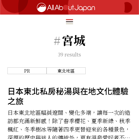
#
宮城
39
results
English
HOME
简体中文
PR
東北地區
深度旅遊
繁體中文
美食尋味
日本東北私房秘湯與在地文化體驗
ภาษาไทย
之旅
流行文化
한국어
創新趨勢
日本東北地區幅員遼闊、變化多端，讓每一次的造
日本語
訪都充滿新鮮感！除了春季櫻花、夏季新綠、秋季
在地故事
楓紅、冬季樹冰等隨著四季更替迎來的各種景色，
深厚的歷史與迷人的傳統外，更有溫泉愛好者不容