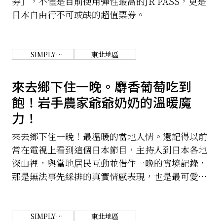
券」，不僅是目前使用彈性最高的JR PASS，更是
日本自由行不可或缺的超值票券。
SIMPLY
東北地區
WONDERFUL.
TOHOKU.
來去鄉下住一晚。麝香葡萄吃到
飽！岩手農家爺爺奶奶的溫暖魔
力！
來去鄉下住一晚！最溫暖的當地人情。還記得以前
常在電視上看到這個日本節目，主持人到日本各地
深山裡，與當地居民互動並借住一晚的實境記錄，
那是無法事先綵排的真實情感表現，也是最可愛的
純樸人情。這次我也要帶著你們，一起到日本東北
的岩手縣，體驗農家居民的溫暖魔力！
SIMPLY
東北地區