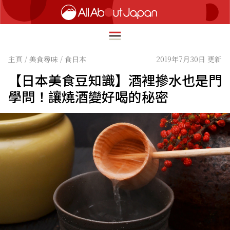
主頁
/
美食尋味
/
食日本
2019年7月30日 更新
【日本美食豆知識】酒裡摻水也是門
English
學問！讓燒酒變好喝的秘密
HOME
简体中文
深度旅遊
繁體中文
美食尋味
ภาษาไทย
流行文化
한국어
創新趨勢
日本語
在地故事