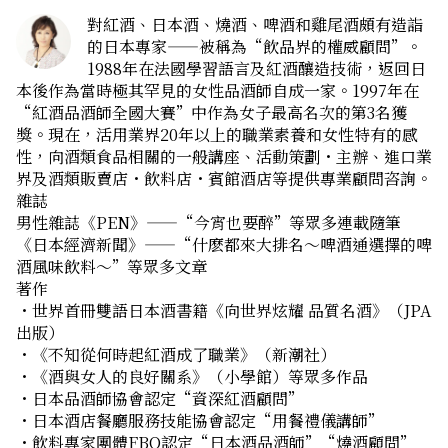
對紅酒、日本酒、燒酒、啤酒和雞尾酒頗有造詣
的日本專家——被稱為“飲品界的權威顧問”。
1988年在法國學習語言及紅酒釀造技術，返回日
本後作為當時極其罕見的女性品酒師自成一家。1997年在
“紅酒品酒師全國大賽”中作為女子最高名次的第3名獲
獎。現在，活用業界20年以上的職業素養和女性特有的感
性，向酒類食品相關的一般講座、活動策劃・主辦、進口業
界及酒類販賣店・飲料店・賓館酒店等提供專業顧問咨詢。
雜誌
男性雜誌《PEN》——“今宵也要醉”等眾多連載隨筆
《日本經濟新聞》——“什麽都來大排名～啤酒通選擇的啤
酒風味飲料～”等眾多文章
著作
・世界首冊雙語日本酒書籍《向世界炫耀 品質名酒》（JPA
出版）
・《不知從何時起紅酒成了職業》（新潮社）
・《酒與女人的良好關系》（小學館）等眾多作品
・日本品酒師協會認定“資深紅酒顧問”
・日本酒店餐廳服務技能協會認定“用餐禮儀講師”
・飲料專家團體FBO認定“日本酒品酒師”“燒酒顧問”