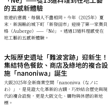
的五感新體驗
旅遊的意義，每個人不盡相同。今年（2025年）夏
末，新潟縣的城下町「新發田市」迎接了第一家奧貝
格（Auberge）——「Né」。透過13道料理感受在
地工藝的五感新體驗。
大阪歷史遺址「難波宮跡」迎新生！
集結特色餐飲、商店及綠地的複合設
施「nanoniwa」誕生
大阪2025年全新商業空間「nanoniwa（なノに
わ）」，是見證大化革新的古蹟，巧妙結合歷史與現
代的複合設施，更是大阪文化、購物與休憩的新地
標。