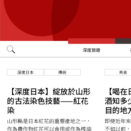
深度旅遊
Go
深度日本
傳統
美食
【深度日本】綻放於山形
【喝在
的古法染色技藝——紅花
酒知多
染
目的地
酒
山形縣是日本紅花的重要產地之一，
即使近年來
作為農作物紅花可以食用或作為榨油
不如以前，