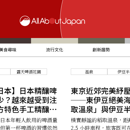
美食尋味
流行文化
創新趨勢
露天啤酒花園
溫泉
伊豆半
日本】日本精釀啤
東京近郊完美紓
少？越來越受到注
──東伊豆絕美
方特色手工精釀啤
取溫泉」與伊豆
景點
日本年輕人飲用的啤酒量
樸實靜謐的稻取溫泉，距
但第一杯啤酒的習慣依然
2.5 小時車程，旅客既可