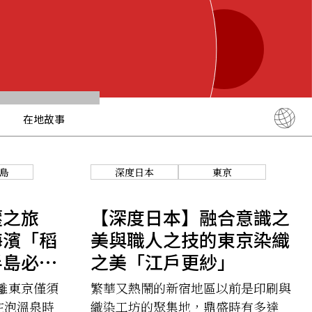
在地故事
English
简体中文
島
深度日本
東京
繁體中文
ภาษาไทย
壓之旅
【深度日本】融合意識之
한국어
海濱「稻
美與職人之技的東京染織
日本語
半島必遊
之美「江戶更紗」
離東京僅須
繁華又熱鬧的新宿地區以前是印刷與
在泡溫泉時
織染工坊的聚集地，鼎盛時有多達