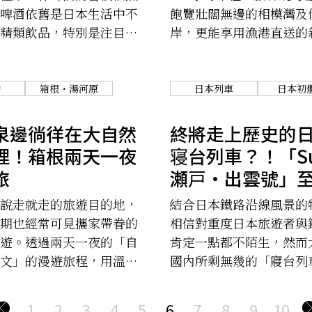
啤酒依舊是日本生活中不
飽覽壯闊無邊的相模灣及
精類飲品，特別是注目度
岸，更能享用漁港直送的
精釀啤酒。
美味料理。
動
箱根・湯河原
日本列車
日本初
泉邊徜徉在大自然
終將走上歷史的
裡！箱根兩天一夜
寝台列車？！「Sun
旅
瀬戸・出雲號」
不減的秘密！
說走就走的旅遊目的地，
結合日本鐵路沿線風景的
期也經常可見攜家帶眷的
相信對重度日本旅遊者與
遊。透過兩天一夜的「自
肯定一點都不陌生，然而
文」的漫遊旅程，用溫泉
國內所剩無幾的「寢台列
療癒身心！
又有多少呢？
1
2
3
4
5
6
7
8
9
10