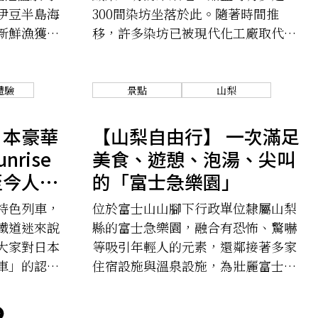
伊豆半島海
300間染坊坐落於此。隨著時間推
新鮮漁獲及
移，許多染坊已被現代化工廠取代，
但手工的靈氣與匠人的巧思卻無法被
取代。
體驗
景點
山梨
日本豪華
【山梨自由行】 一次滿足
rise
美食、遊憩、泡湯、尖叫
至今人氣
的「富士急樂園」
特色列車，
位於富士山山腳下行政單位隸屬山梨
鐵道迷來說
縣的富士急樂園，融合有恐怖、驚嚇
大家對日本
等吸引年輕人的元素，還鄰接著多家
車」的認識
住宿設施與溫泉設施，為壯麗富士山
景下的享樂首選。