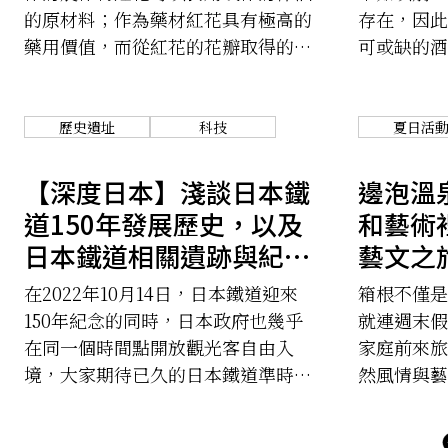
的原材料；作為藥材紅花具有極高的
存在，因此
藥用價值，而從紅花的花瓣取得的色
可或缺的酒
素還可製成染料染製紅色織物。
越來越高的
歷史遺址
科技
夏日活
【深度日本】淺談日本鐵
邊泡溫
道150年發展歷史，以及
和藝術
日本鐵道相關遺跡與紀念
藝文之
碑整理
在2022年10月14日，日本鐵道迎來
箱根不僅是
150年紀念的同時，日本政府也幾乎
就連週末假
在同一個時間點開放觀光客自由入
家庭前來旅
境，大家期待已久的日本鐵道準時又
然風情與藝
舒適的搭乘體驗總算到來。
和藝術作品