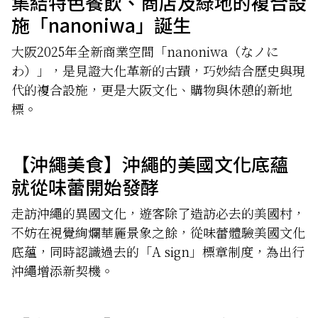
集結特色餐飲、商店及綠地的複合設
施「nanoniwa」誕生
大阪2025年全新商業空間「nanoniwa（なノに
わ）」，是見證大化革新的古蹟，巧妙結合歷史與現
代的複合設施，更是大阪文化、購物與休憩的新地
標。
【沖繩美食】沖繩的美國文化底蘊
就從味蕾開始發酵
走訪沖繩的異國文化，遊客除了造訪必去的美國村，
不妨在視覺絢爛華麗景象之餘，從味蕾體驗美國文化
底蘊，同時認識過去的「A sign」標章制度，為出行
沖繩增添新契機。