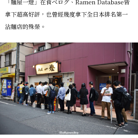
「麵屋一燈」在食べログ、Ramen Database皆
拿下超高好評，也曾經幾度拿下全日本排名第一
沾麵店的殊榮。