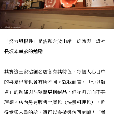
「努力與根性」是沾麵之父山岸一雄贈與一燈社
長坂本幸彦的勉勵！
其實這三家沾麵名店各有其特色，每個人心目中
的喜愛程度也會有所不同。就我而言，「つけ麺
道」的麵條與沾麵醬堪稱絕品，但配料方面不甚
理想。店內另有販售土產包（快煮料理包），吃
得意猶未盡的話，還可以多帶幾包回家唷！「煮