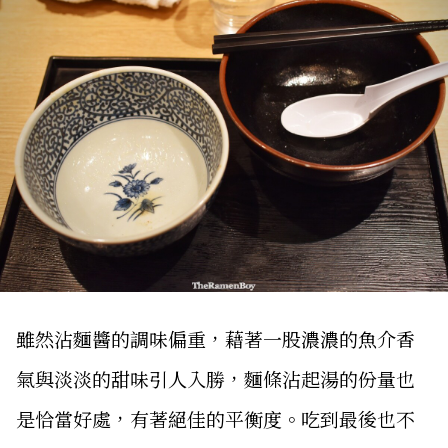
雖然沾麵醬的調味偏重，藉著一股濃濃的魚介香
氣與淡淡的甜味引人入勝，麵條沾起湯的份量也
是恰當好處，有著絕佳的平衡度。吃到最後也不