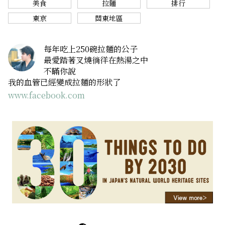
美食
拉麵
排行
東京
關東地區
每年吃上250碗拉麵的公子
最愛踏著叉燒徜徉在熱湯之中
不瞞你說
我的血管已經變成拉麵的形狀了
www.facebook.com