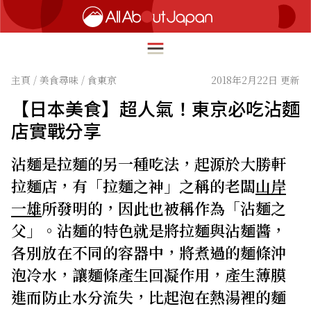
主頁
/
美食尋味
/
食東京
2018年2月22日 更新
【日本美食】超人氣！東京必吃沾麵
English
店實戰分享
HOME
简体中文
沾麵是拉麵的另一種吃法，起源於大勝軒
深度旅遊
繁體中文
拉麵店，有「拉麵之神」之稱的老闆
山岸
美食尋味
一雄
所發明的，因此也被稱作為「沾麵之
ภาษาไทย
流行文化
父」。沾麵的特色就是將拉麵與沾麵醬，
한국어
創新趨勢
各別放在不同的容器中，將煮過的麵條沖
日本語
泡冷水，讓麵條產生回凝作用，產生薄膜
在地故事
進而防止水分流失，比起泡在熱湯裡的麵