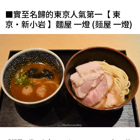
■實至名歸的東京人氣第一【 東
京・新小岩 】麵屋 一燈 (麺屋 一燈)