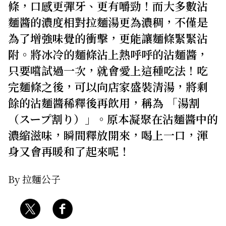
條，口感更彈牙、更有嚼勁！而大多數沾
關於我們
網站政策
麵醬的濃度相對拉麵湯更為濃稠，不僅是
為了增強味覺的衝擊，更能讓麵條緊緊沾
附。將冰冷的麵條沾上熱呼呼的沾麵醬，
只要嚐試過一次，就會愛上這種吃法！吃
完麵條之後，可以向店家盛裝清湯，將剩
餘的沾麵醬稀釋後再飲用，稱為 「湯割
（スープ割り）」。原本凝聚在沾麵醬中的
濃縮滋味，瞬間釋放開來，喝上一口，渾
身又會再暖和了起來呢！
By 拉麵公子