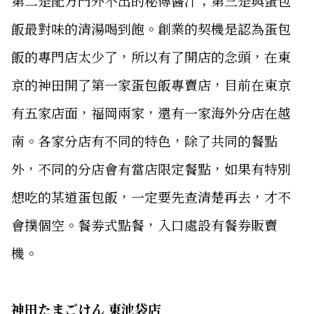
第二是配方門外不出的秘傳醬汁；第三是與蛋包
飯最對味的清湯喝到飽。創業的契機是認為蛋包
飯的專門店太少了，所以有了開店的念頭，在東
京的神田開了第一家蛋包飯專賣店，目前在東京
有五家店面，福岡兩家，還有一家海外分店在越
南。各家分店有不同的特色，除了共同的餐點
外，不同的分店會有當店限定餐點，如果有特別
想吃的某道蛋包飯，一定要先查清楚再去，才不
會撲個空。餐劵式點餐，入口處設有餐券販賣
機。
神田たまごけん 東池袋店