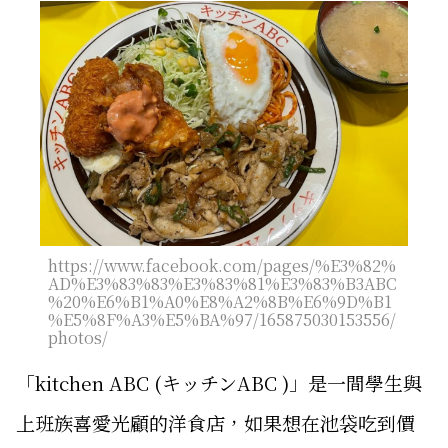
https://www.facebook.com/pages/%E3%82%
AD%E3%83%83%E3%83%81%E3%83%B3ABC
%20%E6%B1%A0%E8%A2%8B%E6%9D%B1
%E5%8F%A3%E5%BA%97/165875030153556/
photos/
「kitchen ABC (キッチンABC )」是一間學生與
上班族喜愛光顧的洋食店，如果想在池袋吃到價