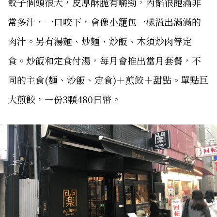
餃子個頭很大，皮厚酥脆有嚼勁，內餡很飽滿非
常多汁，一口咬下，會像小籠包一樣溢出滿滿的
肉汁。另有湯麵、炒麵、炒飯、木須炒肉等定
食。炒飯和定食付湯，每月會推出當月套餐，不
同的主食(麵、炒飯、定食)＋煎餃＋甜點。單點巨
大煎餃，一份3顆480日幣。