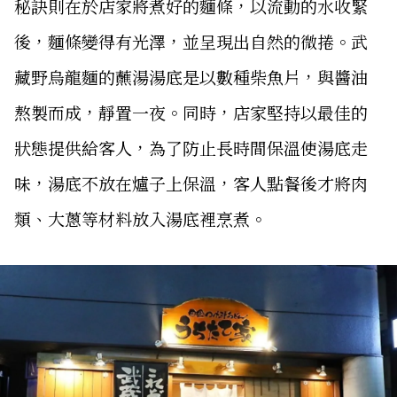
秘訣則在於店家將煮好的麵條，以流動的水收緊
後，麵條變得有光澤，並呈現出自然的微捲。武
藏野烏龍麵的蘸湯湯底是以數種柴魚片，與醬油
熬製而成，靜置一夜。同時，店家堅持以最佳的
狀態提供給客人，為了防止長時間保溫使湯底走
味，湯底不放在爐子上保溫，客人點餐後才將肉
類、大蔥等材料放入湯底裡烹煮。