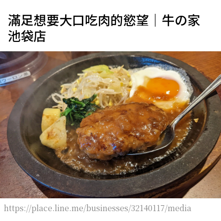
滿足想要大口吃肉的慾望｜牛の家
池袋店
https://place.line.me/businesses/32140117/media