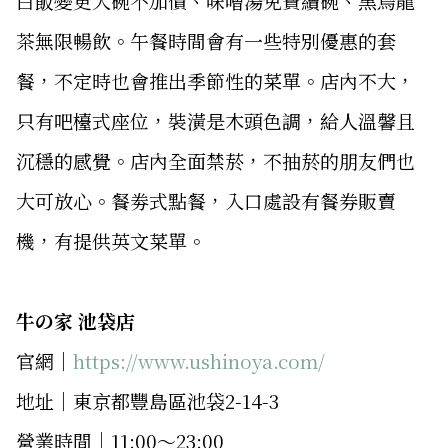
白飯變更大碗不加價、味噌湯免費續碗、黑烏龍
茶無限暢飲。午餐時間會有一些特別優惠的套
餐，不定時也會推出季節性的菜單。店內不大，
只有吧檯式座位，裝潢是木頭色調，給人溫馨且
沉穩的感覺。店內全面禁菸，不抽菸的朋友們也
大可放心。餐劵式點餐，入口處設有餐券販賣
機，有提供英文菜單。
牛の家 池袋店
官網｜
https://www.ushinoya.com/
地址｜東京都豐島區池袋2-14-3
營業時間｜11:00〜23:00