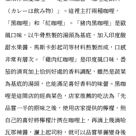
（カレーは飲み物）」。這裡主打兩種咖哩，
「黑咖哩」和「紅咖哩」。「豬肉黑咖哩」是歐
風口味，以牛骨熬製的湯頭為基底，加入印度酸
甜水果醬、馬斯卡彭起司等材料熬製而成，口感
非常有層次。「雞肉紅咖哩」是印度風口味，番
茄的清爽加上恰到好處的香料調配，雖然是蔬菜
為基底的湯頭，也能滿足喜好香料的味蕾。黑咖
哩是這間店的經典菜色，店家推薦的吃法為「先
品嘗一半的原味之後，使用店家提供的檸檬，照
自己的喜好將檸檬汁擠在咖哩上，再滴上幾滴哈
瓦那辣醬，灑上起司粉，就可以品嘗華麗變身後