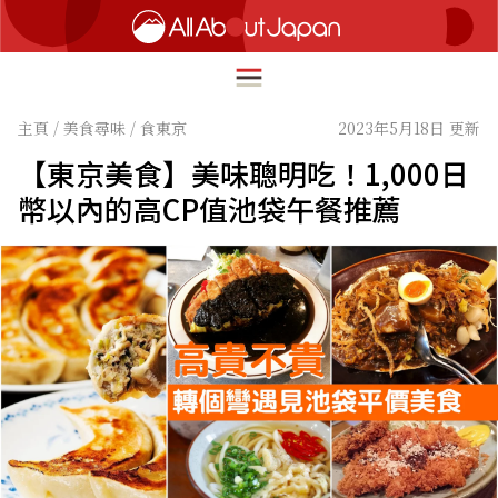
主頁
/
美食尋味
/
食東京
2023年5月18日 更新
【東京美食】美味聰明吃！1,000日
English
幣以內的高CP值池袋午餐推薦
HOME
简体中文
深度旅遊
繁體中文
美食尋味
ภาษาไทย
流行文化
한국어
創新趨勢
日本語
在地故事