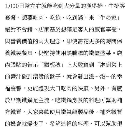
1,000日幣左右就能吃到大分量的漢堡排、牛排等
套餐，想要吃肉、吃飽、吃到滿，來「牛の家」
絕對不會錯。店家基於想滿足客人的感官享受，
與營養價值的兩大理念，即使需花更多的時間保
養鐵製餐具，仍堅持使用熱騰騰的鐵盤盛菜。店
內張貼的告示「鐵板魂」上大致寫到「淋到菜上
的醬汁碰到滾燙的盤子，就會發出滋〜滋〜的幸
福聲響，更能體現大口吃肉的快感。另外，有感
於早期鐵鍋是主流，吃鐵鍋烹煮的料理可幫助補
充鐵質，大家喜歡使用鐵氟龍製品後，補充鐵質
的機會就變少了，希望這裡的料理，可以幫助現