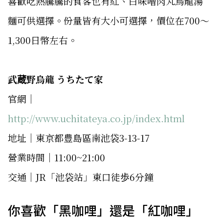
喜歡吃熱騰騰的食客也有紅、白味噌肉丸烏龍湯
麵可供選擇。份量皆有大小可選擇，價位在700～
1,300日幣左右。
武蔵野烏龍 うちたて家
官網｜
http://www.uchitateya.co.jp/index.html
地址｜東京都豊島區南池袋3-13-17
營業時間｜11:00~21:00
交通｜JR「池袋站」東口徒歩6分鐘
你喜歡「黑咖哩」還是「紅咖哩」