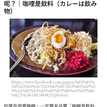
呢？｜咖哩是飲料（カレーは飲み
物）
https://www.facebook.com/pages/%E3%82%
AB%E3%83%AC%E3%83%BC%E3%81%AF%E
9%A3%B2%E3%81%BF%E7%89%A9%E3%80
%82/542461462484825/photos/
如果你很愛咖哩，一定要來品嘗「咖哩是飲料