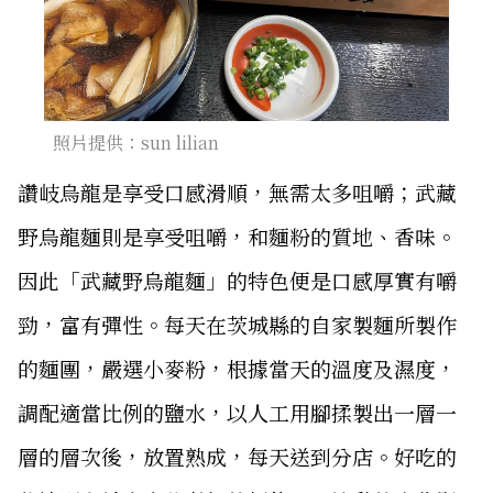
照片提供：sun lilian
讚岐烏龍是享受口感滑順，無需太多咀嚼；武藏
野烏龍麵則是享受咀嚼，和麵粉的質地、香味。
因此「武藏野烏龍麵」的特色便是口感厚實有嚼
勁，富有彈性。每天在茨城縣的自家製麵所製作
的麵團，嚴選小麥粉，根據當天的溫度及濕度，
調配適當比例的鹽水，以人工用腳揉製出一層一
層的層次後，放置熟成，每天送到分店。好吃的