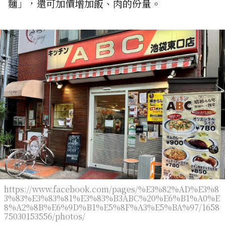
麵」，還可加價增加飯、肉的份量。
https://www.facebook.com/pages/%E3%82%AD%E3%8
3%83%E3%83%81%E3%83%B3ABC%20%E6%B1%A0%E
8%A2%8B%E6%9D%B1%E5%8F%A3%E5%BA%97/1658
75030153556/photos/