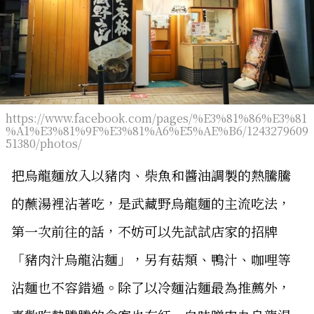
https://www.facebook.com/pages/%E3%81%86%E3%81
%A1%E3%81%9F%E3%81%A6%E5%AE%B6/1243279609
51380/photos/
把烏龍麵放入以豬肉、柴魚和醬油調製的熱騰騰
的蘸湯裡沾著吃，是武藏野烏龍麵的主流吃法，
第一次前往的話，不妨可以先試試店家的招牌
「豬肉汁烏龍沾麵」，另有菇類、鴨汁、咖哩等
沾麵也不容錯過。除了以冷麵沾麵最為推薦外，