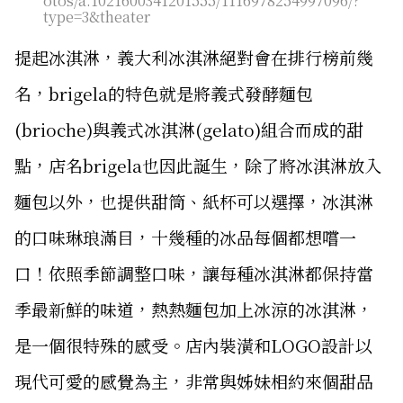
otos/a.1021600341201555/1116978254997096/?
type=3&theater
提起冰淇淋，義大利冰淇淋絕對會在排行榜前幾
名，brigela的特色就是將義式發酵麵包
(brioche)與義式冰淇淋(gelato)組合而成的甜
點，店名brigela也因此誕生，除了將冰淇淋放入
麵包以外，也提供甜筒、紙杯可以選擇，冰淇淋
的口味琳琅滿目，十幾種的冰品每個都想嚐一
口！依照季節調整口味，讓每種冰淇淋都保持當
季最新鮮的味道，熱熱麵包加上冰涼的冰淇淋，
是一個很特殊的感受。店內裝潢和LOGO設計以
現代可愛的感覺為主，非常與姊妹相約來個甜品