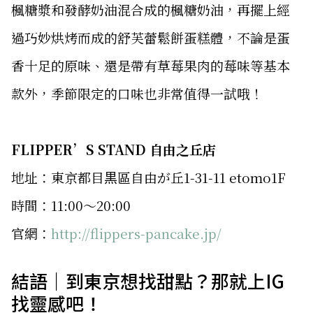
楓糖漿和發酵奶油混合成的楓糖奶油，再擺上經
過巧妙烘烤而成的舒芙蕾鬆餅蛋糕體，不論是蛋
香十足的原味、還是帶有草莓果肉的莓味等基本
款外，季節限定的口味也非常值得一試哦！
FLIPPER’S STAND 自由之丘店
地址：東京都目黒區自由が丘1-31-11 etomo1F
時間：11:00～20:00
官網：
http://flippers-pancake.jp/
結語｜到東京想找甜點？那就上IG
找靈感吧！