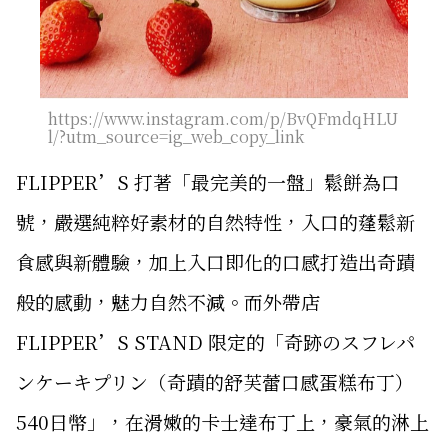
https://www.instagram.com/p/BvQFmdqHLU
l/?utm_source=ig_web_copy_link
FLIPPER’S 打著「最完美的一盤」鬆餅為口
號，嚴選純粹好素材的自然特性，入口的蓬鬆新
食感與新體驗，加上入口即化的口感打造出奇蹟
般的感動，魅力自然不減。而外帶店
FLIPPER’S STAND 限定的「奇跡のスフレパ
ンケーキプリン（奇蹟的舒芙蕾口感蛋糕布丁）
540日幣」，在滑嫩的卡士達布丁上，豪氣的淋上