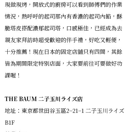
現做現烤，開放式的廚房可以看到師傅們的作業
情況，熱呼呼的起司那內有香濃的起司內餡，酥
脆塔皮搭配濃郁起司塔，口感極佳，已經成為去
親友家拜訪時超受歡迎的伴手禮，好吃又輕便，
十分推薦！現在日本的固定店舖只有四間，其餘
皆為期間限定特別店面，大家要前往可要做好功
課喔！
THE BAUM 二子玉川ライズ店
地址：東京都世田谷玉區2−21−1 二子玉川ライズ
B1F