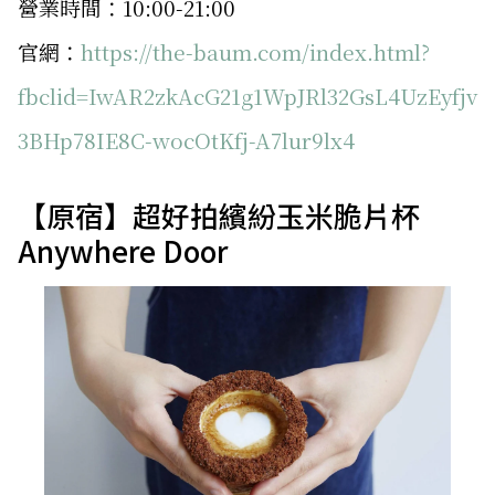
營業時間：10:00-21:00
官網：
https://the-baum.com/index.html?
fbclid=IwAR2zkAcG21g1WpJRl32GsL4UzEyfjv
3BHp78IE8C-wocOtKfj-A7lur9lx4
【原宿】超好拍繽紛玉米脆片杯
Anywhere Door