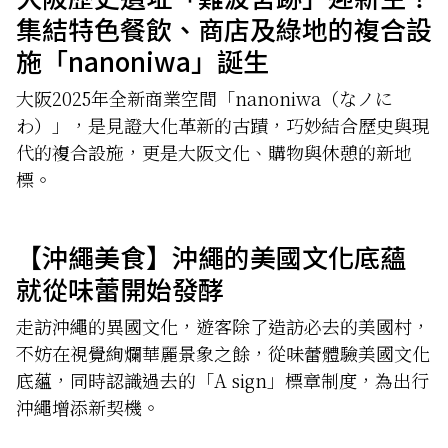
集結特色餐飲、商店及綠地的複合設
施「nanoniwa」誕生
大阪2025年全新商業空間「nanoniwa（なノに
わ）」，是見證大化革新的古蹟，巧妙結合歷史與現
代的複合設施，更是大阪文化、購物與休憩的新地
標。
【沖繩美食】沖繩的美國文化底蘊
就從味蕾開始發酵
走訪沖繩的異國文化，遊客除了造訪必去的美國村，
不妨在視覺絢爛華麗景象之餘，從味蕾體驗美國文化
底蘊，同時認識過去的「A sign」標章制度，為出行
沖繩增添新契機。