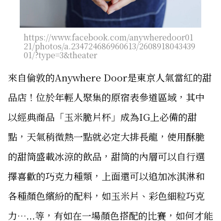
https://www.facebook.com/anywheredoor01
21/photos/a.234724686960613/2608918043439
01/?type=3&theater
來自倫敦的Anywhere Door是東京人氣當紅的甜
品店！位於年輕人聚集的原宿表參道區域，其中
以經典商品「玉米脆片杯」成為IG上必備的甜
點，天氣稍微熱一點就必定大排長龍，使用酥脆
的甜筒盛載冰涼的飲品，甜筒的內層可以自行選
擇喜歡的巧克力種類，上面還可以追加冰淇淋和
各種顏色繽紛的配料，如玉米片、彩色細粒巧克
力…...等，有如在一場顏色搭配的比賽，如何才能