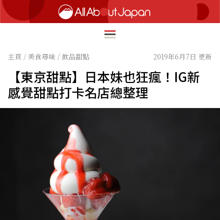
主頁
/
美食尋味
/
飲品甜點
2019年6月7日 更新
【東京甜點】日本妹也狂瘋！IG新
English
感覺甜點打卡名店總整理
HOME
简体中文
深度旅遊
繁體中文
美食尋味
ภาษาไทย
流行文化
한국어
創新趨勢
日本語
在地故事