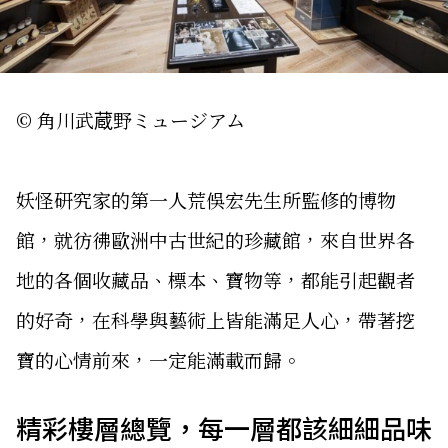
© 角川武蔵野ミュージアム
妖怪研究家的第一人荒俁宏先生所監修的博物
館，就彷彿歐洲中古世紀的珍藏館，來自世界各
地的各個收藏品、標本、寶物等，都能引起觀者
的好奇，在科學與藝術上皆能滿足人心，帶著挖
寶的心情前來，一定能滿載而歸。
精彩樓層總覽，每一層都該細細品味