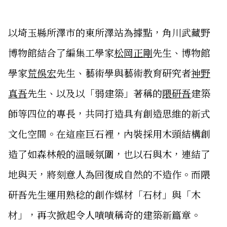
以埼玉縣所澤市的東所澤站為據點，角川武藏野
博物館結合了編集工學家
松岡正剛
先生、博物館
學家
荒俁宏
先生、藝術學與藝術教育研究者
神野
真吾
先生、以及以「弱建築」著稱的
隈研吾
建築
師等四位的專長，共同打造具有創造思維的新式
文化空間。在這座巨石裡，內裝採用木頭結構創
造了如森林般的溫暖氛圍，也以石與木，連結了
地與天，將刻意人為回復成自然的不造作。而隈
研吾先生運用熟稔的創作媒材「石材」與「木
材」，再次掀起令人嘖嘖稱奇的建築新篇章。