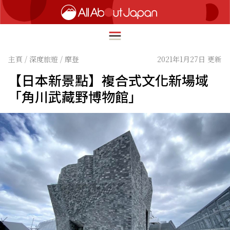
主頁
/
深度旅遊
/
摩登
2021年1月27日 更新
【日本新景點】複合式文化新場域
English
「角川武藏野博物館」
HOME
简体中文
深度旅遊
繁體中文
美食尋味
ภาษาไทย
流行文化
한국어
創新趨勢
日本語
在地故事