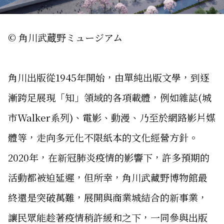
© 角川武蔵野ミュージアム
角川出版從1945年開始，由單純出版文學，到逐
漸跨足展現「知」領域的各項載體，例如雜誌(城
市Walker系列)、電影、動漫、乃至於網路影片媒
體等，走向多元化不限紙本的文化經營方針。
2020年，在新冠肺炎疫情的影響下，許多預期的
活動都被迫延遲，但所幸，角川武藏野博物館最
終還是突破萬難，展開與商業城結合的新事業，
讓民眾能趁著疫情稍許緩和之下，一同參與出版