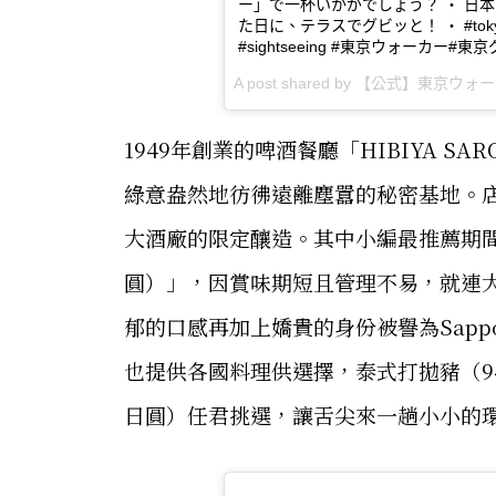
ー」で一杯いかがでしょう？ ・ 日
た日に、テラスでグビッと！ ・ #tokyolove #
#sightseeing #東京ウォーカー#
A post shared by
【公式】東京ウォーカー
1949年創業的啤酒餐廳「HIBIYA 
綠意盎然地彷彿遠離塵囂的秘密基地。
大酒廠的限定釀造。其中小編最推薦期間
圓）」，因賞味期短且管理不易，就連大
郁的口感再加上嬌貴的身份被譽為Sappo
也提供各國料理供選擇，泰式打拋豬（94
日圓）任君挑選，讓舌尖來一趟小小的