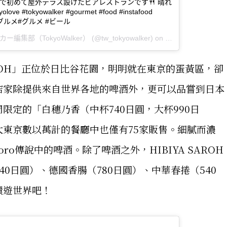
本で初めて屋外テラス設けたビアレストランです🍴 晴れ
tokyowalker #gourmet #food #instafood
東京グルメ#グルメ #ビール
編集部（TokyoWalker）
(@tw_tokyowalker) on
May 7, 2018 at 11
SAROH」正位於日比谷花園，明明就在東京的蛋黃區，卻
店家除提供來自世界各地的啤酒外，更可以品嘗到日本
限定的「白穗乃香（中杯740日圓，大杯990日
東京數以萬計的餐廳中也僅有75家販售。細膩而濃
ro傳說中的啤酒。除了啤酒之外，HIBIYA SAROH
0日圓）、德國香腸（780日圓）、中華春捲（540
環遊世界吧！