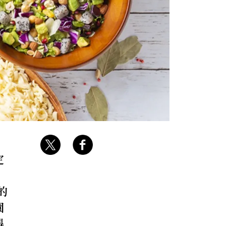
定
的
園
得