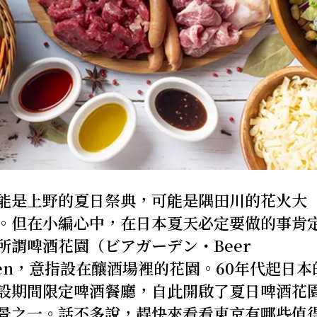
能是上野的夏日祭典，可能是隅田川的花火大
。但在小編心中，在日本夏天必定要做的事肯
謂啤酒花園（ビアガーデン・Beer
arten，意指設在釀酒場裡的花園。60年代起日本
設期間限定啤酒餐廳，自此開啟了夏日啤酒花
景之一。話不多說，趕快來看看東京有哪些值