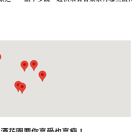
啤酒花園要你享受也享瘦！