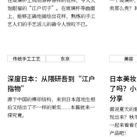
在玻璃杯上镌刻各种各样的花样，令人大
一个玻璃杯
饱眼福的“江户切子”。在玻璃杯等曲面
卖那么贵？
上，能够正确地描绘出花样，熟练的手工
艺人们的手艺活儿的确令人惊叹不已。
传统手工工艺
东京
美容
深度日本：从隈研吾到“江户
日本美妆
指物”
了吗？小
分享
源于中国的榫卯结构，来到日本落地生根
后又结出了不一样的果实......本篇就来一
据说夏天的
探究竟。
现出来？秋
一起来看看
产品吧！