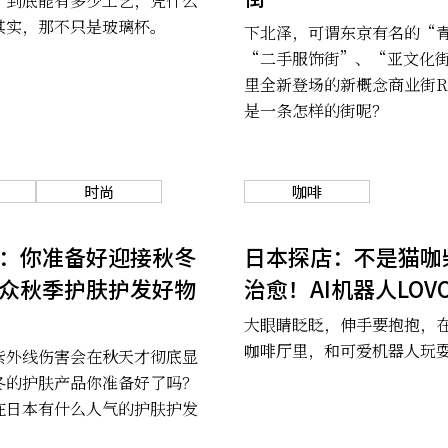
，到底能有多少工艺，凭什么
其实，那不只是玻璃杯。
下北泽，可谓东京有名的“
“二手服饰街”、“亚文化街”.
里全新登场的新概念商业街Re
是一条怎样的街呢？
时尚
咖啡
：你准备好迎接秋冬
日本探店：不是猫咖
众秋季护肤护发好物
治愈！AI机器人LOV
大眼睛眨眨，伸手要抱抱，
咖啡厅里，和可爱机器人玩
紫外线伤害会在秋天才彻底显
冬的护肤产品你准备好了吗？
在日本有什么人气的护肤护发