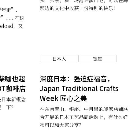
买一张票，看一场落语演出吧，可以在海
那边的文化中收获一份特别的快乐！
青年街”、
.....在这
load，又
日本人
银座
柴咖也超
深度日本：强迫症福音，
OT咖啡店
Japan Traditional Crafts
Week 匠心之美
在日本新概念
耍一下？
在东京青山、银座、中目黑的38家店铺联
合开展的日本工艺品周活动上，有什么好
物可以和大家分享？