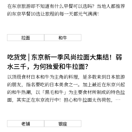
在东京旅游却不知道有什么早餐可以选吗？当地人都推荐
的东京早餐10选让旅程的每一天都元气满满！
拉面
和牛
吃货党 | 东京新一季风尚拉面大集结！弱
水三千，为何独爱和牛拉面？
以顶级食材日本和牛为主角的料理，是多数来到日本旅游
的朋友，指名要吃的日本美食之一。加上最近在东京兴起
的和牛热潮，以「黑毛和牛」为主要食材所制成的特色拉
面，其实正在东京流行中！担心和牛拉面太伤荷包，不够
平易近人吗？多数使用日本各地的品牌和牛却以「千元有
找（定价在1000日元以下」价格提供的和牛拉面，几乎
每一碗堪称绝品，如此不惜成本使用高级食材的和牛拉
老铺
银座
面，绝对没有不吃的道理呀！