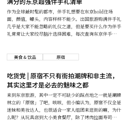
满分的东京超强伴手礼清单
作为全球最时髦的都市，伴手礼想要在东京hold住场
面，颜值，噱头，内容样样不能少。出国旅游购满伴手礼
几乎是大家不能忽略的礼仪之道，但是要买什么作为伴手
礼常常让大家绞尽脑汁选择困难，每次查询东京伴手礼时
总是出现东京芭娜娜、小鸡蛋糕、kitkat巧克力这些爆
款，是不是让你感到一成不变，没有新鲜感了呢？今天就
让小编来与大家分享现在东京超火的人气伴手礼推荐，总
美食 & 饮品
原宿
共12样精选的伴手礼都是东京才有的限定商品，快一起
来看看有哪些吧！
吃货党 | 原宿不只有街拍潮牌和非主流，
其实这里才是必去的魅味之都
来到东京旅游，其中一定不可缺少的踩点地之一就是潮牌
林立的「原宿」了吧，咳咳，但小编认为，原宿不仅全是
迷妹和美妆达人，也很适合一家人组团来逛街的嘛，为什
么呢？从玩具店到大小美食餐厅，除了烤肉拉面寿司等日
料之外，原宿其实汇聚了各国料理，堪称活色生香的魅味