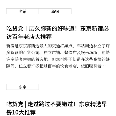
之都。以下严选10间原宿必吃异国美食，心动的朋友赶
快收进口袋名单啰！如果你正在东京，那就带着2度出国
老铺
新宿
的心情，立马到原宿品尝世界人气美食吧！摩擦，摩擦，
在光滑的菜单上摩擦。。。欢迎来到，魅味之都，“原
吃货党｜历久弥新的好味道！东京新宿必
宿”。
访百年老店大推荐
新宿是东京都西边最大的交通汇集点，车站周边林立了许
多新颖的百货公司、独立店铺、餐饮店及娱乐场所，也是
许多游客住宿的首选地。但您可能不知道在这些高楼的缝
隙间，伫立着许多超过百年的饮食老店，依旧吸引着新旧
客户上门品尝。即将拜访东京的您，不妨在逛街之余造
访，品尝百年不变的美味。
东京
吃货党 | 走过路过不要错过！东京精选早
餐10大推荐