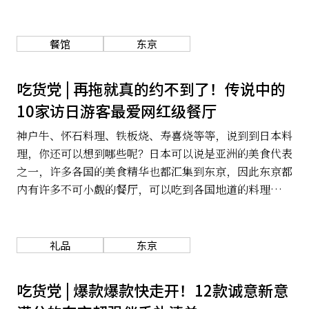
甚至在品牌的视觉上都很有自己的风格。因此近年来也兴
起由咖啡店的位置规划旅程的方式，走访各个店家，有机
关于我们
网站政策
会还可以跟店家聊天，知道更多内幕故事及咖啡的小知识
餐馆
东京
呢！
吃货党 | 再拖就真的约不到了！传说中的
10家访日游客最爱网红级餐厅
神户牛、怀石料理、铁板烧、寿喜烧等等，说到到日本料
理，你还可以想到哪些呢？日本可以说是亚洲的美食代表
之一，许多各国的美食精华也都汇集到东京，因此东京都
内有许多不可小觑的餐厅，可以吃到各国地道的料理，其
中更有不少受米其林青睐的餐厅呢！东京美食无限多，有
钱却不预约也吃不到，马上继续阅读，打开你的美食视野
吧！
礼品
东京
吃货党 | 爆款爆款快走开！12款诚意新意