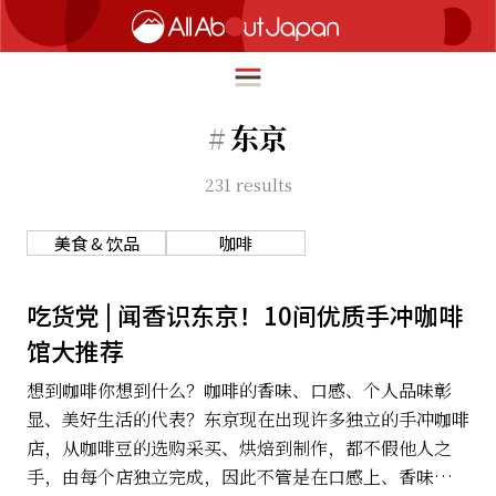
#
东京
231
results
English
HOME
简体中文
美食 & 饮品
咖啡
旅行
繁體中文
美食
吃货党 | 闻香识东京！10间优质手冲咖啡
ภาษาไทย
馆大推荐
文化
한국어
想到咖啡你想到什么？咖啡的香味、口感、个人品味彰
热点
显、美好生活的代表？东京现在出现许多独立的手冲咖啡
日本語
生活
店，从咖啡豆的选购采买、烘焙到制作，都不假他人之
手，由每个店独立完成，因此不管是在口感上、香味上，