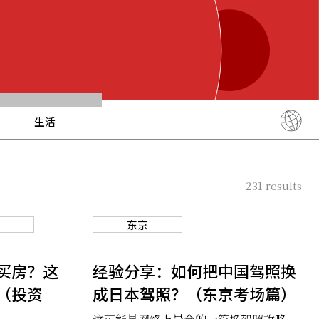
生活
English
简体中文
231
results
繁體中文
ภาษาไทย
东京
한국어
日本語
买房？这
经验分享：如何把中国驾照换
（投资
成日本驾照？（东京考场篇）