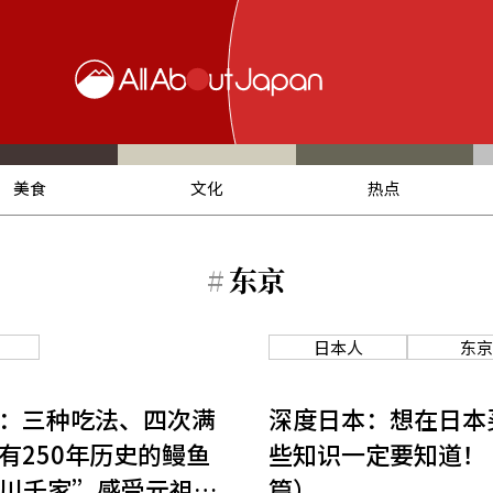
美食
文化
热点
#
东京
日本人
东京
：三种吃法、四次满
深度日本：想在日本
有250年历史的鳗鱼
些知识一定要知道！
川千家”感受元祖鱼
篇）