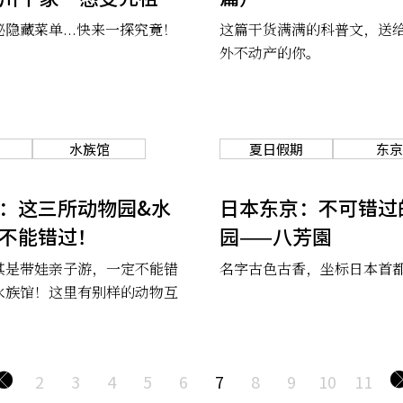
隐藏菜单...快来一探究竟！
这篇干货满满的科普文，送
外不动产的你。
水族馆
夏日假期
东京
：这三所动物园&水
日本东京：不可错过
不能错过！
园——八芳園
其是带娃亲子游，一定不能错
名字古色古香，坐标日本首
水族馆！这里有别样的动物互
2
3
4
5
6
7
8
9
10
11