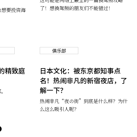
这可能是网络上最全的一篇换驾照攻略
了！想换驾照的朋友们不能错过！
给想要投资海
俱乐部
的精致庭
日本文化：被东京都知事点
名！热闹非凡的新宿夜店，了
解一下？
都。
热闹非凡“夜の街”到底是什么样？为什
么这么吸引人呢？