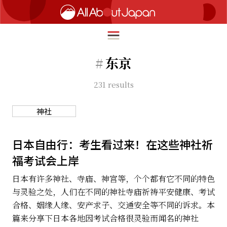
#
东京
231
results
English
HOME
简体中文
神社
旅行
繁體中文
美食
日本自由行：考生看过来！在这些神社祈
ภาษาไทย
福考试会上岸
文化
한국어
日本有许多神社、寺庙、神宫等，个个都有它不同的特色
热点
与灵验之处，人们在不同的神社寺庙祈祷平安健康、考试
日本語
生活
合格、姻缘人缘、安产求子、交通安全等不同的诉求。本
篇来分享下日本各地因考试合格很灵验而闻名的神社