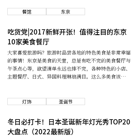
餐馆
东京
吃货党|2017新鲜开张！值得注目的东京
10家美食餐厅
大家喜爱旅游吗？旅游时品尝各地的特色美食是非常幸福
的事情！东京是美食的天堂，总是有吃不完的美食餐厅与
午茶点心等，欲望清单永远也排不完，各种特色的小店、
主题餐厅、日式、异国料理琳琅满目。这么多美食该如何
选择呢？ 2017年东京各地新开张了好多值得注目的东京
美食，尤其是甜点与咖啡厅，犹豫不知道要前往哪间的
话，就从这些引起话题新开幕的美食下手吧！让我们来一
灯饰
圣诞节
起看看有哪些好店。
冬日必打卡！日本圣诞新年灯光秀TOP20
大盘点（2022最新版）