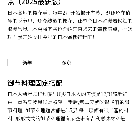
点（2025最新版）
日本各地的樱花季于每年2月开始揭开序幕，即便还在稍
冷的季节里，逐渐绽放的樱花，让整个日本弥漫着粉红的
浪漫气息。本篇将向各位介绍东京必去的赏樱景点，不妨
现在就开始安排今年的日本赏樱行程吧！
新年
东京
御节料理固定搭配
日本人新年怎样过呢? 其实日本人的习惯是12/31晚看红
白一直看到凌晨12点祝贺一番后,第二天就吃很华丽的御
节料理. 御节料理通常都是3-5层,每一层都有很丰富的材
料. 形形式式的御节料理裡有某些带有吉利意味材料是不
变的, 日本人跟中国人都是颇讲意头(縁起)的民族, 看看日
本人心目中吉祥的食物有什么吧.