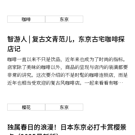
关于我们
网站政策
咖啡
东京
智游人 | 复古文青范儿，东京古宅咖啡探
店记
咖啡一直以来不只是饮品，近年来也成为了时尚的指标。
店家除了美味的咖啡以外，商品的呈现与店内的装潢都要
非常的讲究。这次要介绍的不是时髦的咖啡连锁店，而是
近年也相当受欢迎的复古风咖啡店。一起来看看有哪几间
人气的古宅风咖啡店吧。
樱花
东京
独属春日的浪漫！日本东京必打卡赏樱景