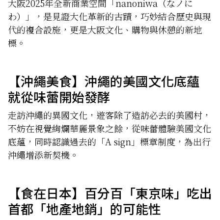
大阪2025年全新商業空間「nanoniwa（なノに
わ）」，是見證大化革新的古蹟，巧妙結合歷史與現
代的複合設施，更是大阪文化、購物與休憩的新地
標。
【沖繩美食】沖繩的美國文化底蘊
就從味蕾開始發酵
走訪沖繩的異國文化，遊客除了造訪必去的美國村，
不妨在視覺絢爛華麗景象之餘，從味蕾體驗美國文化
底蘊，同時認識過去的「A sign」標章制度，為出行
沖繩增添新契機。
【食在日本】百分百「東京味」吃出
首都「地產地銷」的可能性