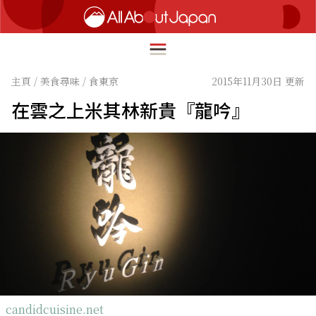
主頁
/
美食尋味
/
食東京
2015年11月30日 更新
在雲之上米其林新貴『龍吟』
English
HOME
简体中文
深度旅遊
繁體中文
美食尋味
ภาษาไทย
流行文化
한국어
創新趨勢
日本語
在地故事
candidcuisine.net