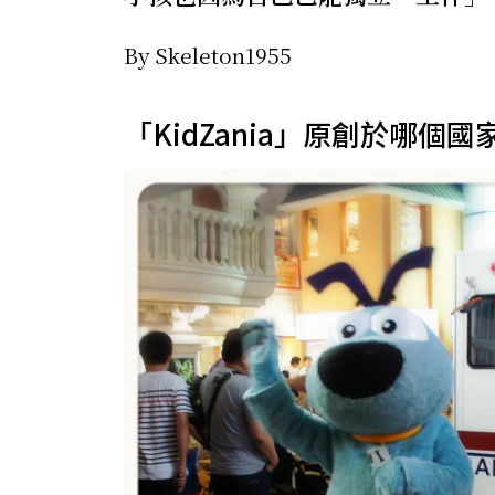
By Skeleton1955
「KidZania」原創於哪