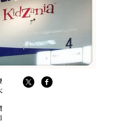
豐
大
慣
而