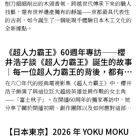
刨刀細細削出的木頭香氣、跨越世代傳承下來的職人
技藝，還有世界遺產獨有的靜謐——京都最具代表性
的古剎，如今誕生了一個能親手體驗日本木工文化的
全新據點。
《超人力霸王》60週年專訪──櫻
井浩子談《超人力霸王》誕生的故事
｜每一位超人力霸王的背後，都有一
位「超人女英雄」
在六〇年代的經典電視影集《超人力霸王》中，櫻井
浩子飾演了與這位巨大超級英雄並肩作戰的女主角
——「富士秋子」。在開播60周年的獨家專訪中，她
分享了關於開播初期、創作團隊以及如何應對這部開
創性作品所帶來回憶。
【日本東京】2026 年 YOKU MOKU