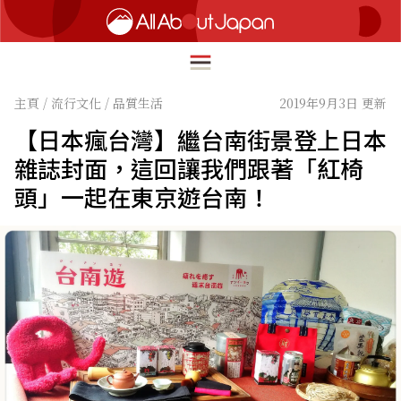
主頁
/
流行文化
/
品質生活
2019年9月3日 更新
【日本瘋台灣】繼台南街景登上日本
English
雜誌封面，這回讓我們跟著「紅椅
HOME
頭」一起在東京遊台南！
简体中文
深度旅遊
繁體中文
美食尋味
ภาษาไทย
流行文化
한국어
創新趨勢
日本語
在地故事