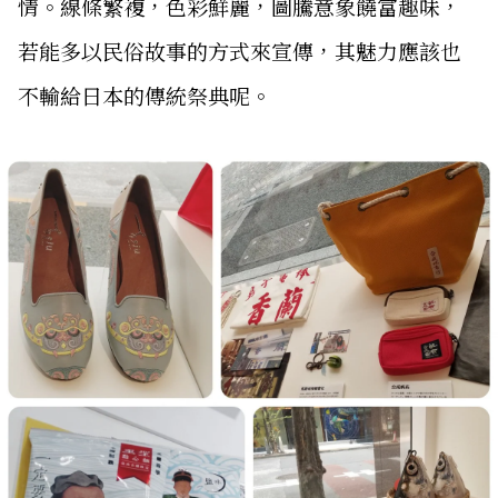
情。線條繁複，色彩鮮麗，圖騰意象饒富趣味，
若能多以民俗故事的方式來宣傳，其魅力應該也
不輸給日本的傳統祭典呢。