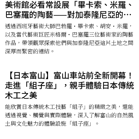
美術館必看常設展「畢卡索、米羅、
巴塞羅的陶藝——對加泰隆尼亞的愛
——」
透過西班牙藝術大師巴勃羅・畢卡索、胡安・米羅，
以及當代藝術巨匠米格爾・巴塞羅三位藝術家的陶藝
作品，帶領觀眾探索他們與加泰隆尼亞這片土地之間
深厚而緊密的連結。
【日本富山】富山車站前全新開幕！
走進「組子座」，親手體驗日本傳統
木工之美
能欣賞日本傳統木工技藝「組子」的精緻之美，還能
透過視覺、觸覺與實際體驗，深入了解富山的自然風
土與文化魅力的體驗設施「組子座」。