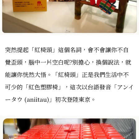
突然提起「紅椅頭」這個名詞，會不會讓你不自
覺歪頭，腦中一片空白呢?別擔心，換個說法，就
能讓你恍然大悟。「紅椅頭」正是我們生活中不
可少的「紅色塑膠椅」，這次以台語發音「アンイ
ータウ (aniitau)」初次登陸東京。