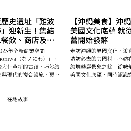
阪歷史遺址「難波
【沖繩美食】沖繩
跡」迎新生！集結
美國文化底蘊 就
色餐飲、商店及綠
蕾開始發酵
的複合設施
025年全新商業空間
走訪沖繩的異國文化，遊
anoniwa」誕生
noniwa（なノにわ）」，
造訪必去的美國村，不妨
證大化革新的古蹟，巧妙結
絢爛華麗景象之餘，從味
史與現代的複合設施，更是
美國文化底蘊，同時認識
文化、購物與休憩的新地
「A sign」標章制度，為
繩增添新契機。
在地故事