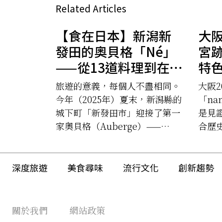
Related Articles
【食在日本】新潟新
大
發田的奧貝格「Né」
宮
——從13道料理到在地
特
工藝的五感新體驗
地
旅遊的意義，每個人不盡相同。
大阪2
「n
今年（2025年）夏末，新潟縣的
「na
城下町「新發田市」迎接了第一
是見
家奧貝格（Auberge）——
合歷
「Né」。透過13道料理感受在
大阪
地工藝的五感新體驗。
標。
深度旅遊
美食尋味
流行文化
創新趨勢
關於我們
網站政策