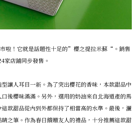
品上市啦！它就是話題性十足的”櫻之提拉米蘇“。銷售
國24家店鋪同步發售。
造型讓人耳目一新。為了突出櫻花的香味，本款甜品中
入口後櫻味滿滿。另外，選用的奶油來自北海道產的馬
令這款甜品從內到外都保持了相當高的水準。最後，灑
點睛之筆。作為春日饋贈友人的禮品，十分推薦這款甜