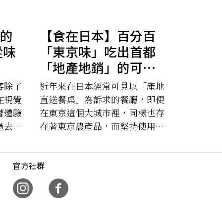
的
【食在日本】百分百
從味
「東京味」吃出首都
「地產地銷」的可能
性
客除了
近年來在日本經常可見以「產地
在視覺
直送餐桌」為訴求的餐廳，即便
蕾體驗
在東京這個大城市裡，同樣也存
過去的
在著東京農產品，而堅持使用地
出行沖
產地銷的業者們正不餘遺力的推
廣著所謂的東京味。
官方社群