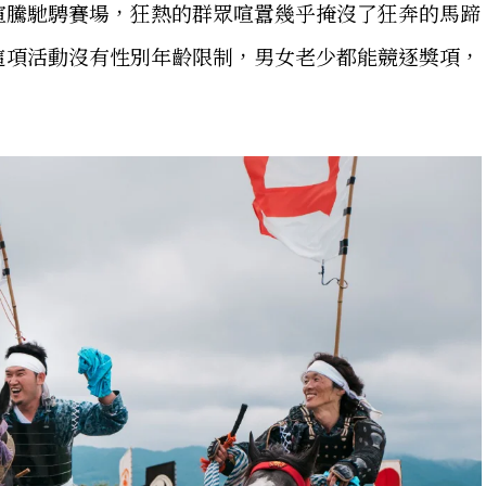
喧騰馳騁賽場，狂熱的群眾喧囂幾乎掩沒了狂奔的馬蹄
這項活動沒有性別年齡限制，男女老少都能競逐獎項，
！