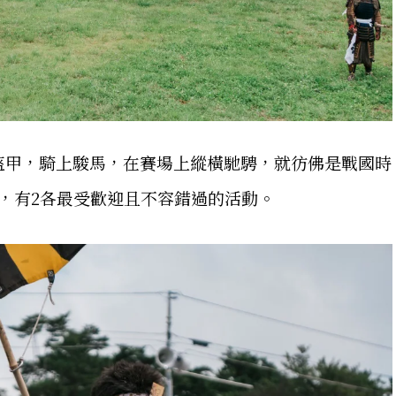
盔甲，騎上駿馬，在賽場上縱橫馳騁，就彷佛是戰國時
，有2各最受歡迎且不容錯過的活動。