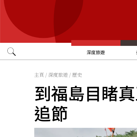
深度旅遊
Go
主頁
/
深度旅遊
/
歷史
到福島目睹真
追節