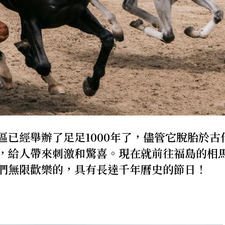
已經舉辦了足足1000年了，儘管它脫胎於古
，給人帶來刺激和驚喜。現在就前往福島的相
們無限歡樂的，具有長達千年曆史的節日！