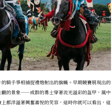
計的騎手爭相捕捉禮炮射出的旗幟。早期競賽展現出的
壯觀的景象——成群的勇士穿著流光溢彩的盔甲，風中
臉上都洋溢著興奮喜悅的笑容，這時你就可以看出，這