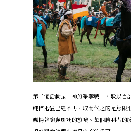
第二個活動是「神旗爭奪戰」，數以百
純粹迅猛已經不再，取而代之的是無限
飄揚著絢麗斑斕的旗幟。每個勝利者的