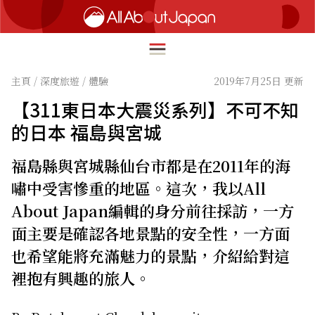
主頁
/
深度旅遊
/
體驗
2019年7月25日 更新
【311東日本大震災系列】不可不知
English
的日本 福島與宮城
HOME
简体中文
福島縣與宮城縣仙台市都是在2011年的海
深度旅遊
繁體中文
嘯中受害慘重的地區。這次，我以All
美食尋味
About Japan編輯的身分前往採訪，一方
ภาษาไทย
流行文化
面主要是確認各地景點的安全性，一方面
한국어
創新趨勢
也希望能將充滿魅力的景點，介紹給對這
日本語
裡抱有興趣的旅人。
在地故事