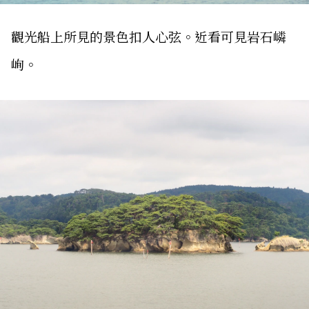
觀光船上所見的景色扣人心弦。近看可見岩石嶙
峋。