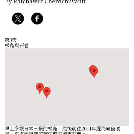
By Ratchawut Cherdchuvanit
關於我們
網站政策
第3天
松島與石卷
早上參觀日本三景的松島，然後前往2011年經海嘯破壞
後，正邁向重建家園的繁華城市石巻。