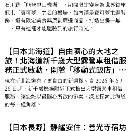
石川縣「能登里山機場」，期間限定變身為世界首座
冠上「寶可夢」之名的機場，館內滿是寶可夢主題裝
飾，還有限定美食與原創周邊商品，打造出獨一無
二、只有這裡才能體驗到的旅行時光。
【日本北海道】自由隨心的大地之
旅！北海道新千歲大型露營車租借服
務正式啟動，開著「移動式飯店」暢
遊北國
現在玩北海道有了更自由的新選擇。自 2026 年 6 月
26 日起，新千歲機場附近正式推出大型露營車租借
服務，讓您能以最隨心所欲的節奏，深度探索北海道
的每一處角落。
【日本長野】靜謐安住：善光寺宿坊