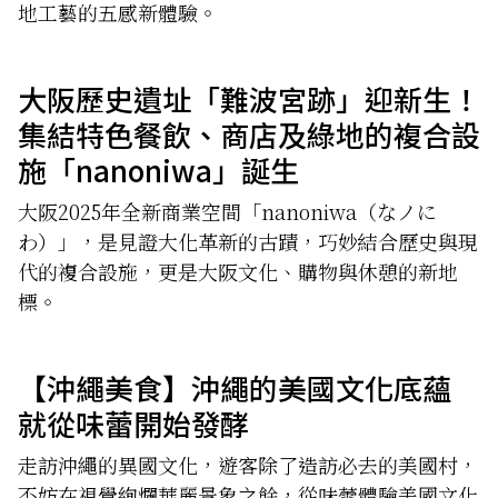
地工藝的五感新體驗。
大阪歷史遺址「難波宮跡」迎新生！
集結特色餐飲、商店及綠地的複合設
施「nanoniwa」誕生
大阪2025年全新商業空間「nanoniwa（なノに
わ）」，是見證大化革新的古蹟，巧妙結合歷史與現
代的複合設施，更是大阪文化、購物與休憩的新地
標。
【沖繩美食】沖繩的美國文化底蘊
就從味蕾開始發酵
走訪沖繩的異國文化，遊客除了造訪必去的美國村，
不妨在視覺絢爛華麗景象之餘，從味蕾體驗美國文化