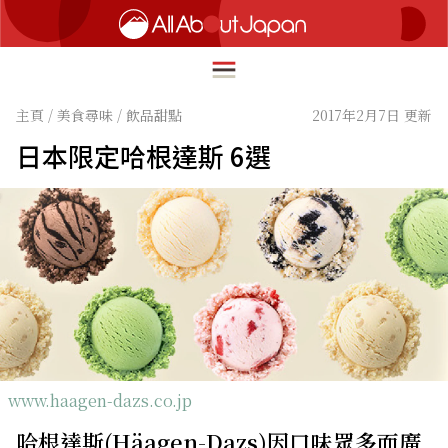
主頁
/
美食尋味
/
飲品甜點
2017年2月7日 更新
日本限定哈根達斯 6選
English
HOME
简体中文
深度旅遊
繁體中文
美食尋味
ภาษาไทย
流行文化
한국어
創新趨勢
日本語
在地故事
www.haagen-dazs.co.jp
哈根達斯(Häagen-Dazs)因口味眾多而廣