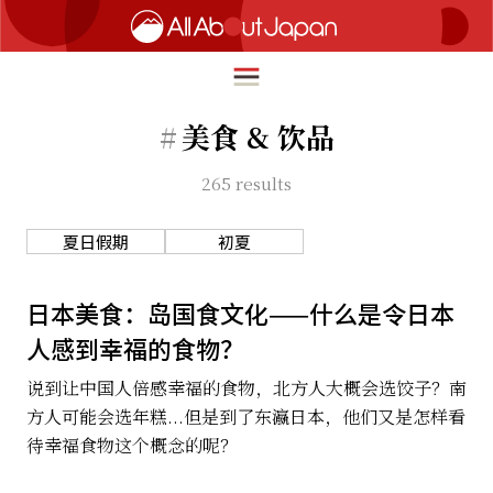
#
美食 & 饮品
265
results
English
HOME
简体中文
夏日假期
初夏
旅行
繁體中文
美食
日本美食：岛国食文化——什么是令日本
ภาษาไทย
人感到幸福的食物？
文化
한국어
说到让中国人倍感幸福的食物，北方人大概会选饺子？南
热点
方人可能会选年糕...但是到了东瀛日本，他们又是怎样看
日本語
生活
待幸福食物这个概念的呢？