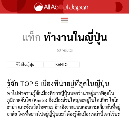
แท็ก
ทำงานในญี่ปุ่น
60
results
English
HOME
简体中文
ชีวิตในญี่ปุ่น
KANTO
ท่องเที่ยว
繁體中文
อาหาร
รู้จัก TOP 5 เมืองที่น่าอยู่ที่สุดในญี่ปุ่น
ภาษาไทย
ความบันเทิง
พาไปทำความรู้จักเมืองที่ชาวญี่ปุ่นบอกว่าน่าอยู่มากที่สุดใน
한국어
ภูมิภาคคันโต (Kanto) ซึ่งเมืองส่วนใหญ่จะอยู่ในโตเกียว โยโก
นวัตกรรม
ฮาม่า และจังหวัดไซตามะ อ้างอิงจากแบบสอบถามเกี่ยวกับที่อยู่
日本語
อาศัย ใครที่อยากไปอยู่ญี่ปุ่นละก็ ต้องรู้จักเมืองเหล่านี้เอาไว้นะ
ชีวิตในญี่ปุ่น