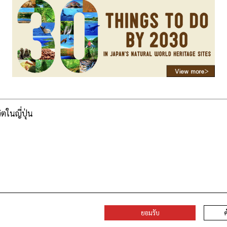
วิตในญี่ปุ่น
ยอมรับ
ค