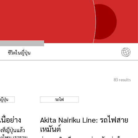
ชีวิตในญี่ปุ่น
English
简体中文
83
results
繁體中文
ภาษาไทย
ี่ปุ่น
รถไฟ
한국어
日本語
นื้อย่าง
Akita Nairiku Line: รถไฟสาย
เหมันต์
ี่ญี่ปุ่นแล้ว
รบ้างไหม เรารวม