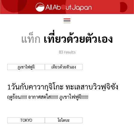
แท็ก
เที่ยวด้วยตัวเอง
83
results
English
HOME
简体中文
ภูเขาไฟฟูจิ
เที่ยวด้วยตัวเอง
ท่องเที่ยว
繁體中文
อาหาร
1วันกับคาวากุจิโกะ ทะเลสาบวิวฟูจิซัง
ภาษาไทย
ความบันเทิง
ฤดูร้อน!!!!! อากาศสดใส!!!!!! ภูเขาไฟฟูจิ!!!!!!
한국어
นวัตกรรม
日本語
ชีวิตในญี่ปุ่น
TOKYO
โอไดบะ