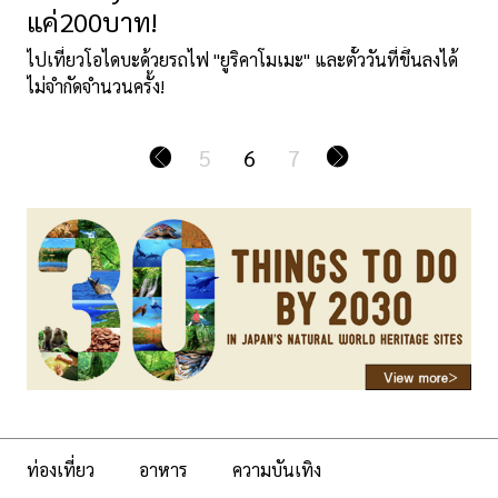
แค่200บาท!
ไปเที่ยวโอไดบะด้วยรถไฟ "ยูริคาโมเมะ" และตั๋ววันที่ขึ้นลงได้
ไม่จำกัดจำนวนครั้ง!
5
6
7
ท่องเที่ยว
อาหาร
ความบันเทิง