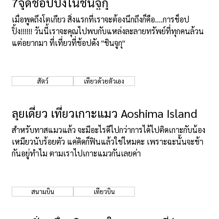
7จุดช๊อปปิ้งในชินจูกุ
เมื่อพูดถึงโตเกียว สิ่งแรกที่เราจะต้องนึกถึงก็คือ....การช็อป
ปิ้ง!!!!!! วันนี้เราจะคุณไปพบกับแหล่งละลายทรัพย์ที่ทุกคนล้วน
แต่อยากมา ที่เที่ยวที่ช้อปดัง "ชินจูกุ"
สัตว์
เที่ยวด้วยตัวเอง
ลุยเดี่ยว เที่ยวเกาะแมว Aoshima Island
สำหรับทาสแมวแล้ว จะมีอะไรดีไปกว่าการได้ไปติดเกาะกับน้อง
เหมียวนับร้อยตัว แค่คิดก็ฟินแล้วใช่ไหมคะ เพราะฉะนั้นจะช้า
กันอยู่ทำไม ตามเราไปเกาะแมวกันเลยค่า
สนามบิน
เที่ยวบิน