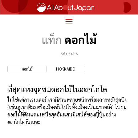
แท็ก
ดอกไม้
56
results
English
HOME
简体中文
ดอกไม้
HOKKAIDO
ท่องเที่ยว
繁體中文
อาหาร
ที่สุดแห่งจุดชมดอกไม้ในฮอกไกโด
ภาษาไทย
ความบันเทิง
ไม่ใช่แค่ลาเวนเดอร์ เรามีสวนหลายชนิดพร้อมฉากหลังสุดปัง
한국어
(เช่นภูเขาหิมะหรือเมืองซัปโปโรทั้งเมืองเป็นฉากหลัง) ไปชม
นวัตกรรม
ดอกไม้ที่ดินแดนเหนือสุดอันแสนมีเสน่ห์ของญี่ปุ่นอย่าง
日本語
ฮอกไกโดกันเถอะ
ชีวิตในญี่ปุ่น