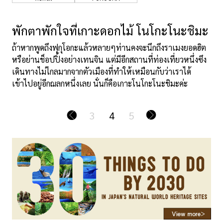
พักตาพักใจที่เกาะดอกไม้ โนโกะโนะชิมะ
ถ้าหากพูดถึงฟุกุโอกะแล้วหลายๆท่านคงจะนึกถึงราเมงยอดฮิต
หรือย่านช็อปปิ้งอย่างเทนจิน แต่มีอีกสถานที่ท่องเที่ยวหนึ่งซึง
เดินทางไม่ไกลมากจากตัวเมืองที่ทำให้เหมือนกับว่าเราได้
เข้าไปอยู่อีกฌลกหนึ่งเลย นั่นก็คือเกาะโนโกะโนะชิมะค่ะ
3
4
5