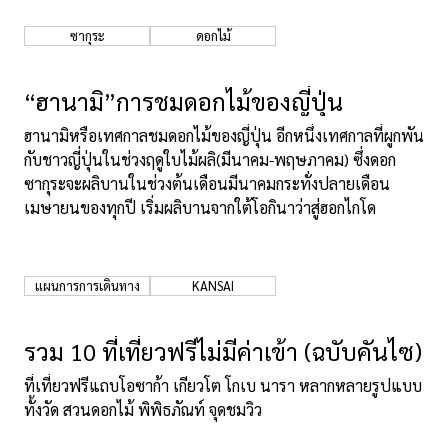
ซากุระ
ดอกไม้
“ฮานามิ”การชมดอกไม้ของญี่ปุ่น
ฮานามิหรือเทศกาลชมดอกไม้ของญี่ปุ่น อีกหนึ่งเทศกาลที่ผูกพัน
กับชาวญี่ปุ่นในช่วงฤดูใบไม้ผลิ(มีนาคม-พฤษภาคม) ซึ่งดอก
ซากุระจะผลิบานในช่วงต้นเดือนมีนาคมกระทั่งปลายเดือน
เมษายนของทุกปี เริ่มผลิบานจากใต้โอกินาว่าสู่ฮอกไกโด
แผนการการเดินทาง
KANSAI
รวม 10 ที่เที่ยวฟรีไม่มีค่าเข้า (ฉบับคันไซ)
ที่เที่ยวฟรีแถบโอซาก้า เกียวโต โกเบ นารา หลากหลายรูปแบบ
ทั้งวัด สวนดอกไม้ พิพิธภัณท์ จุดชมวิว