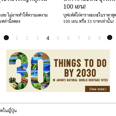
100 เยน!
วงเลย ไม่อาจทำให้ความงดงาม
บุฟเฟ่ต์ไก่คาราอะเกะในราคาสุ
เหล่านี้ลดลง
100 เยน หรือ 33 บาทเท่านั้น!
1
2
3
4
5
6
7
8
9
วิตในญี่ปุ่น