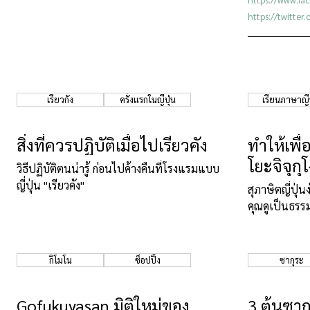
https://twitte
เรียวกัง
ครั้งแรกในญี่ปุ่น
เรียนภาษาญี่ป
สิ่งที่ควรปฏิบัติเมื่อไปเรียวคัง
ทำให้เพื่
โยะจิจุกุ
วิธีปฏิบัติตนน่ารู้ ก่อนไปค้างคืนที่โรงแรมแบบ
ญี่ปุ่น "เรียวคัง"
สุภาษิตญี่ปุ่
คุณดูเป็นธรร
กิโมโน
ช็อปปิ้ง
ซากุระ
Gofukuyasan มิติใหม่ของ
3 ต้นซากุ