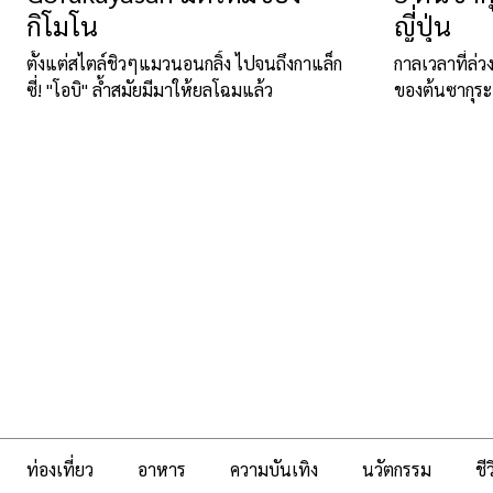
กิโมโน
ญี่ปุ่น
ตั้งแต่สไตล์ชิวๆแมวนอนกลิ้ง ไปจนถึงกาแล็ก
กาลเวลาที่ล่
ซี่! "โอบิ" ล้ำสมัยมีมาให้ยลโฉมแล้ว
ของต้นซากุระ
ท่องเที่ยว
อาหาร
ความบันเทิง
นวัตกรรม
ชี