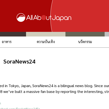
อาหาร
ความบันเทิง
นวัตกรรม
SoraNews24
d in Tokyo, Japan, SoraNews24 is a bilingual news blog. Since o
8 we’ve built a massive fan base by reporting the interesting, s
m
acebook.com/RocketNews24En