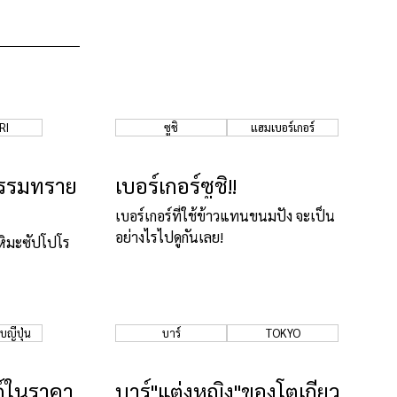
RI
ซูชิ
แฮมเบอร์เกอร์
กรรมทราย
เบอร์เกอร์ซูชิ!!
เบอร์เกอร์ที่ใช้ข้าวแทนขนมปัง จะเป็น
อย่างไรไปดูกันเลย!
หิมะซัปโปโร
ญี่ปุ่น
บาร์
TOKYO
ต์ในราคา
บาร์"แต่งหญิง"ของโตเกียว