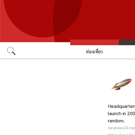
ท่องเที่ยว
Go
Headquartere
launch in 200
random.
soranews24.co
https://www.f