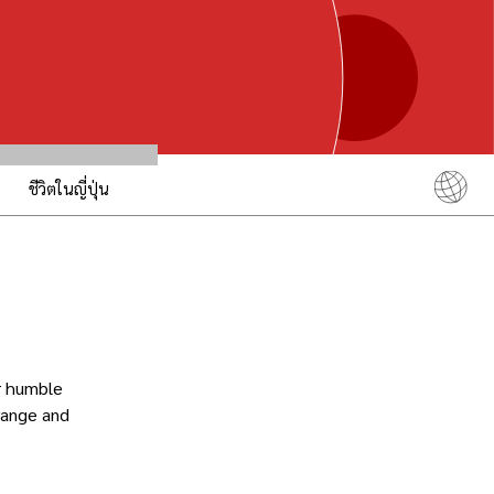
ชีวิตในญี่ปุ่น
English
简体中文
繁體中文
ภาษาไทย
한국어
ur humble
日本語
trange and