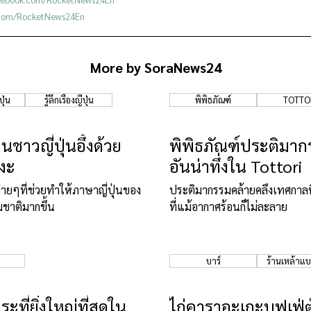
r.com/RocketNews24En
More by SoraNews24
ุ่น
รู้ลึกเรื่องญี่ปุ่น
พิพิธภัณฑ์
TOTTO
อนชาวญี่ปุ่นอึ้งด้วย
พิพิธภัณฑ์ประติมา
โงะ
อันน่าทึ่งใน Tottori
นง่ายๆที่ช่วยทำให้ภาษาญี่ปุ่นของ
ประติมากรรมคล้ายคลึงเทศกาล
มชาติมากขึ้น
ที่แม้อากาศร้อนก็ไม่ละลาย
บาร์
ร้านเหล้าแบบ
ระที่ยิ่งใหญ่ที่สุดใน
ไก่คาราอะเกะบุฟเฟ่