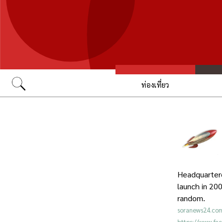
ท่องเที่ยว
Go
Headquartere
launch in 200
random.
soranews24.co
https://www.f