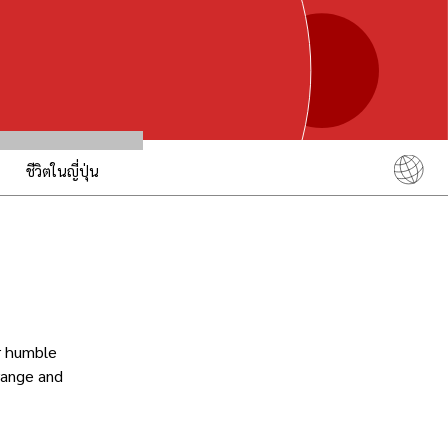
ชีวิตในญี่ปุ่น
English
简体中文
繁體中文
ภาษาไทย
한국어
ur humble
日本語
trange and