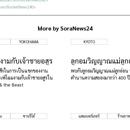
r.com/RocketNews24En
More by SoraNews24
ร
YOKOHAMA
KYOTO
งามกับเจ้าชายอสูร
ลูกอมวิญญาณแม่ลูก
ู้สึกในการเป็นแขกของงาน
พบกับลูกอมวิญญาณแม่ลูกอ่อน ท
คาเฟ่โฉมงามกับเจ้าชายอสูรใน
ตำนานความสยองมากว่า 400 ป
 & the Beast
ม
ซานริโอ้
แฮมเบอร์เกอร์
ร้านอา