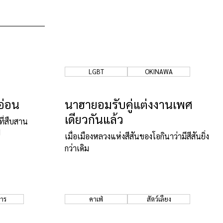
LGBT
OKINAWA
อ่อน
นาฮายอมรับคู่แต่งงานเพศ
เดียวกันแล้ว
ี่สืบสาน
ี
เมื่อเมืองหลวงแห่งสีสันของโอกินาว่ามีสีสันยิ่ง
กว่าเดิม
หาร
คาเฟ่
สัตว์เลี้ยง