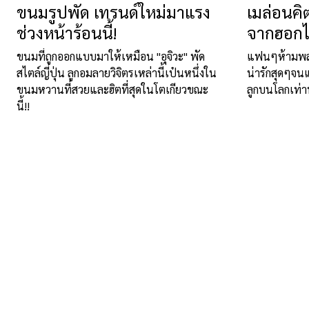
ขนมรูปพัด เทรนด์ใหม่มาแรง
เมล่อนคิต
ช่วงหน้าร้อนนี้!
จากฮอกไ
ขนมที่ถูกออกแบบมาให้เหมือน "อุจิวะ" พัด
แฟนๆห้ามพลาด
สไตล์ญี่ปุ่น ลูกอมลายวิจิตรเหล่านี้เป๋นหนึ่งใน
น่ารักสุดๆจนแ
ขนมหวานที่สวยและฮิตที่สุดในโตเกียวขณะ
ลูกบนโลกเท่าน
นี้!!