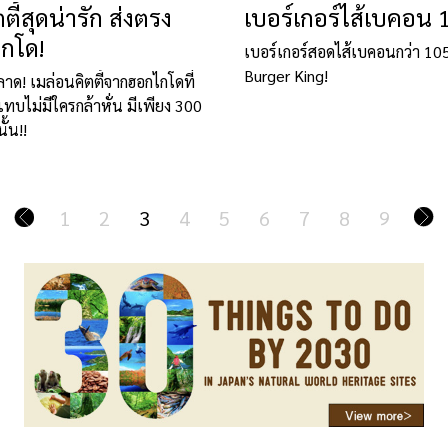
ตี้สุดน่ารัก ส่งตรง
เบอร์เกอร์ไส้เบคอน 1
กโด!
เบอร์เกอร์สอดไส้เบคอนกว่า 105
Burger King!
! เมล่อนคิตตี้จากฮอกไกโดที่
ทบไม่มีใครกล้าหั่น มีเพียง 300
ั้น!!
1
2
3
4
5
6
7
8
9