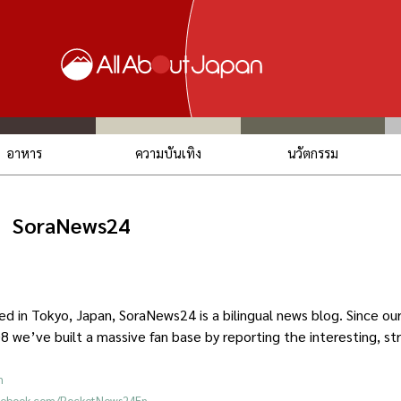
อาหาร
ความบันเทิง
นวัตกรรม
SoraNews24
d in Tokyo, Japan, SoraNews24 is a bilingual news blog. Since o
8 we’ve built a massive fan base by reporting the interesting, s
m
acebook.com/RocketNews24En