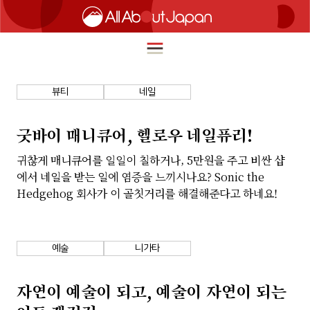
뷰티
네일
English
HOME
굿바이 매니큐어, 헬로우 네일퓨리!
简体中文
귀찮게 매니큐어를 일일이 칠하거나, 5만원을 주고 비싼 샵
여행
에서 네일을 받는 일에 염증을 느끼시나요? Sonic the
繁體中文
Hedgehog 회사가 이 골칫거리를 해결해준다고 하네요!
푸드
ภาษาไทย
즐길거리
한국어
예술
니가타
이노베이션
日本語
쇼핑
자연이 예술이 되고, 예술이 자연이 되는