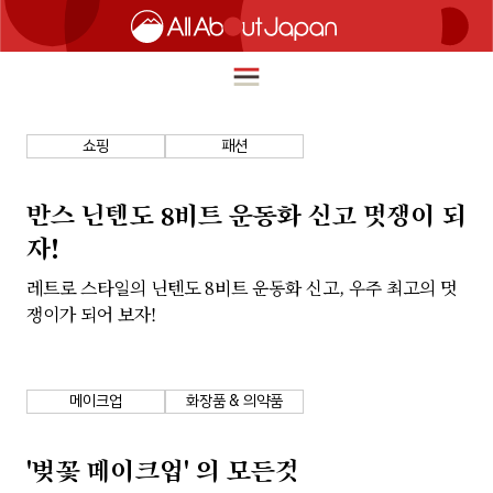
쇼핑
패션
English
HOME
반스 닌텐도 8비트 운동화 신고 멋쟁이 되
简体中文
자!
여행
繁體中文
레트로 스타일의 닌텐도 8비트 운동화 신고, 우주 최고의 멋
푸드
쟁이가 되어 보자!
ภาษาไทย
즐길거리
한국어
이노베이션
메이크업
화장품 & 의약품
日本語
쇼핑
'벚꽃 메이크업' 의 모든것