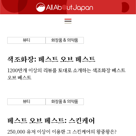
뷰티
화장품 & 의약품
English
HOME
색조화장: 베스트 오브 베스트
简体中文
1200만개 이상의 리뷰를 토대로 소개하는 색조화장 베스트
여행
오브 베스트
繁體中文
푸드
ภาษาไทย
즐길거리
뷰티
화장품 & 의약품
한국어
이노베이션
日本語
베스트 오브 베스트: 스킨케어
쇼핑
250,000 유저 이상이 이용한 그 스킨케어의 왕중왕은?