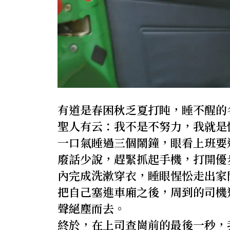
有道是春困秋乏夏打盹，睡不醒的
聖人有云：我不是不努力，我就是
一口氣睡過三個鬧鐘，眼看上班要
廢話少說，趕緊抓起手機，打開優
內完成洗漱穿衣，睡眼惺忪走出家
把自己塞進車廂之後，周到的司機
聲絕塵而去。
終於，在上司查崗前的最後一秒，