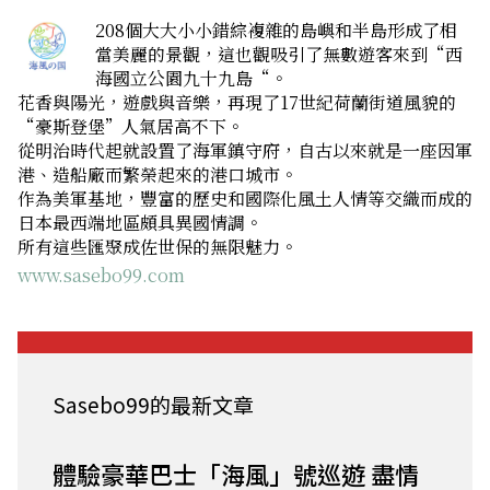
208個大大小小錯綜複雜的島嶼和半島形成了相
當美麗的景觀，這也觀吸引了無數遊客來到“西
海國立公園九十九島“。
花香與陽光，遊戲與音樂，再現了17世紀荷蘭街道風貌的
“豪斯登堡”人氣居高不下。
從明治時代起就設置了海軍鎮守府，自古以來就是一座因軍
港、造船廠而繁榮起來的港口城市。
作為美軍基地，豐富的歷史和國際化風土人情等交織而成的
日本最西端地區頗具異國情調。
所有這些匯聚成佐世保的無限魅力。
www.sasebo99.com
Sasebo99的最新文章
體驗豪華巴士「海風」號巡遊 盡情