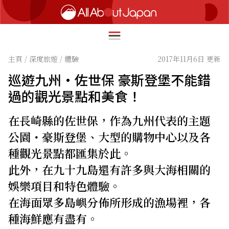
主頁
/
深度旅遊
/
體驗
2017年11月6日 更新
巡遊九州・佐世保 豪斯登堡不能錯
English
過的觀光景點和美食！
HOME
简体中文
在長崎縣的佐世保，作為九州代表的主題
深度旅遊
繁體中文
公園・豪斯登堡、大型的購物中心以及各
美食尋味
種觀光景點都匯集於此。
ภาษาไทย
流行文化
此外，在九十九島還有許多與大海相關的
한국어
創新趨勢
娛樂項目和特色體驗。
日本語
在海面眾多島嶼分佈所形成的漁場裡，各
在地故事
種海鮮應有盡有。