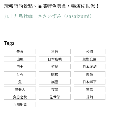
玩轉時尚景點、品嚐特色美食，暢遊佐世保！
九十九島牡蠣 ささいずみ（sasaizumi）
Tags
美食
科技
公園
山脈
日本島嶼
主題公園
巴士
遊船
日本遊記
行程
購物
燈飾
魚
漢堡
日本鄉下
機器人
夜景
家族
食慾之秋
佐世保
長崎
九州地區