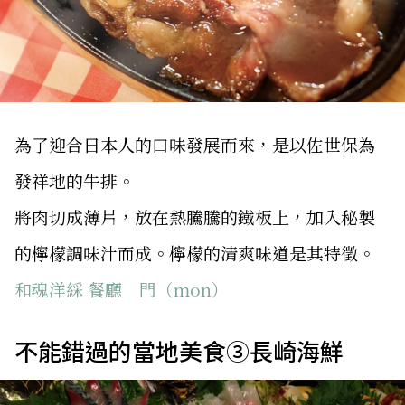
為了迎合日本人的口味發展而來，是以佐世保為
發祥地的牛排。
將肉切成薄片，放在熱騰騰的鐵板上，加入秘製
的檸檬調味汁而成。檸檬的清爽味道是其特徵。
和魂洋綵 餐廳 門（mon）
不能錯過的當地美食③長崎海鮮