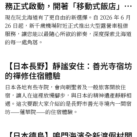
務正式啟動，開著「移動式飯店」暢
遊北國
現在玩北海道有了更自由的新選擇。自 2026 年 6 月
26 日起，新千歲機場附近正式推出大型露營車租借
服務，讓您能以最隨心所欲的節奏，深度探索北海道
的每一處角落。
【日本長野】靜謐安住：善光寺宿坊
的禪修住宿體驗
日本各地有些寺院，會向朝聖者及一般旅客開放住
宿，讓人在這裡放慢腳步，與日本的精神遺產靜靜相
遇。這次要跟大家介紹的是長野市善光寺境內一間宿
坊——蓮華院——的住宿體驗。
【日本德島】鳴門海濱全新渡假村開