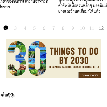
ี่เกี่ยวข้องกับการเข้าร้านอาหารที่
คำศัพท์เนื้อส่วนหลักๆ ยอดนิยม
่เสียหาย
ย่างและร้านสเต็กมาให้แล้ว
3
4
5
6
7
8
9
10
11
12
วิตในญี่ปุ่น