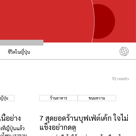
ชีวิตในญี่ปุ่น
English
简体中文
92
results
繁體中文
ภาษาไทย
ี่ปุ่น
ร้านอาหาร
ขนมหวาน
한국어
日本語
นื้อย่าง
7 สุดยอดร้านบุฟเฟ่ต์เค้ก ใจไม่
แข็งอย่ากดดู
ี่ญี่ปุ่นแล้ว
รบ้างไหม เรารวม