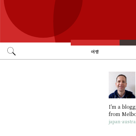
여행
Go
I'm a blogg
from Melbou
japan-austra