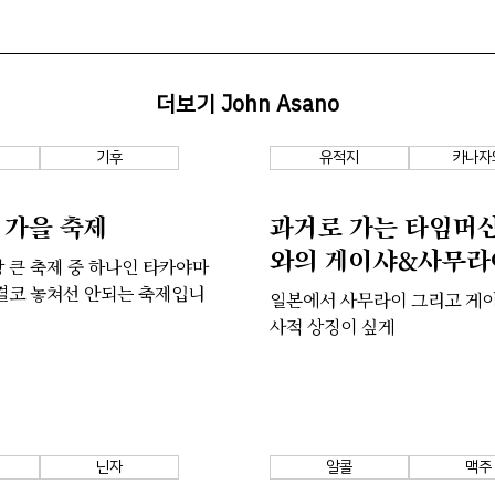
더보기 John Asano
기후
유적지
카나자
 가을 축제
과거로 가는 타임머신
와의 게이샤&사무라
 큰 축제 중 하나인 타카야마
결코 놓쳐선 안되는 축제입니
일본에서 사무라이 그리고 게이
사적 상징이 싶게
닌자
알콜
맥주