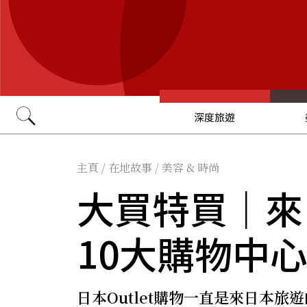
深度旅遊
Go
主頁
/
在地故事
/
美容 & 時尚
大買特買｜來日
10大購物中
日本Outlet購物一直是來日本