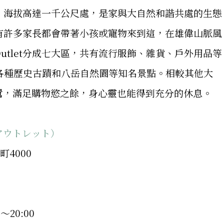
岳山山腳，海拔高達一千公尺處，是家與大自然和諧共處的生態
源，有許多家長都會帶著小孩或寵物來到這，在雄偉山脈風
utlet分成七大區，共有流行服飾、雜貨、戶外用品等
各種歷史古蹟和八岳自然園等知名景點。相較其他大
囂，滿足購物慾之餘，身心靈也能得到充分的休息。
ートアウトレット）
町4000
～20:00