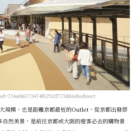
?pid=724a686773474f62532f773d&isRedirect
區最大規模，也是距離京都最近的Outlet，從京都出發搭
多自然美景，是前往京都或大阪的遊客必去的購物景