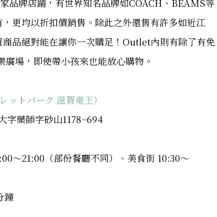
家品牌店鋪，有世界知名品牌如COACH、BEAMS等
有，更均以折扣價銷售。除此之外還售有許多如近江
商品絕對能在讓你一次購足！Outlet內則有除了有免
遊樂廣場，即使帶小孩來也能放心購物。
ウトレットパーク 滋賀竜王）
大字藥師字砂山1178−694
1:00～21:00（部份餐廳不同）、美食街 10:30～
分鐘