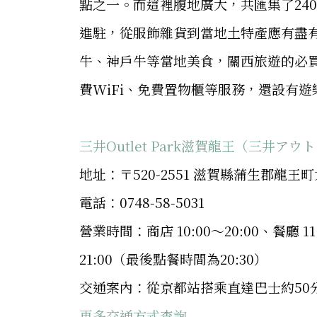
點之一。而這裡腹地廣大，共匯集了240
進駐，從服飾雜貨到當地土特產應有盡
牛、神戶牛等當地美食，關西旅遊的必買
費WiFi、免費置物櫃等服務，還設有
三井Outlet Park滋賀龍王（三井ア
地址：〒520-2551 滋賀縣蒲生郡龍王町
電話：0748-58-5031
營業時間：商店 10:00～20:00、餐廳 1
21:00（最後點餐時間為20:30）
交通案內：從京都站搭乘直達巴士約50
更多交通方式查詢