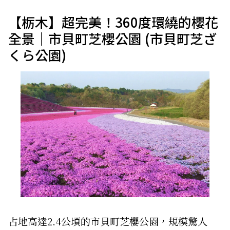
【栃木】超完美！360度環繞的櫻花
全景｜市貝町芝櫻公園 (市貝町芝ざ
くら公園)
占地高達2.4公頃的市貝町芝櫻公園，規模驚人