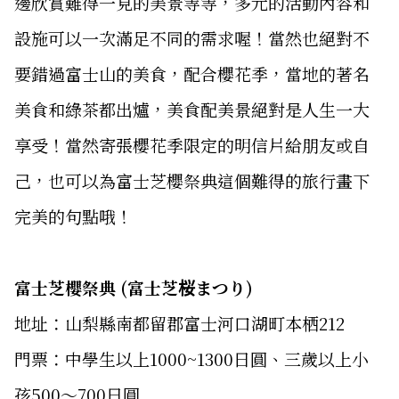
邊欣賞難得一見的美景等等，多元的活動內容和
設施可以一次滿足不同的需求喔！當然也絕對不
要錯過富士山的美食，配合櫻花季，當地的著名
美食和綠茶都出爐，美食配美景絕對是人生一大
享受！當然寄張櫻花季限定的明信片給朋友或自
己，也可以為富士芝櫻祭典這個難得的旅行畫下
完美的句點哦！
富士芝櫻祭典 (富士芝桜まつり)
地址：山梨縣南都留郡富士河口湖町本栖212
門票：中學生以上1000~1300日圓、三歲以上小
孩500～700日圓