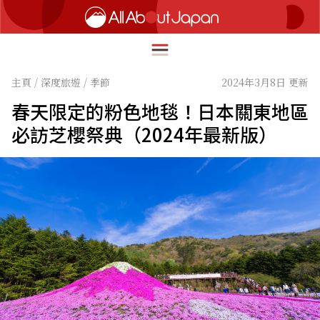
主頁
/
深度旅遊
/
季節
2024年3月8日 更新
春天限定的粉色地毯！日本關東地區
English
必訪芝櫻祭典（2024年最新版）
HOME
简体中文
深度旅遊
繁體中文
美食尋味
ภาษาไทย
流行文化
한국어
創新趨勢
日本語
在地故事