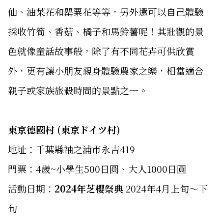
仙、油菜花和罌粟花等等，另外還可以自己體驗
採收竹筍、香菇、橘子和馬鈴薯呢！其壯觀的景
色就像童話故事般，除了有不同花卉可供欣賞
外，更有讓小朋友親身體驗農家之樂，相當適合
親子或家族旅殺時間的景點之一。
東京德國村 (東京ドイツ村)
地址：千葉縣袖之浦市永吉419
門票：4歲~小學生500日圓、大人1000日圓
活動日期：
2024年芝櫻祭典
2024年4月上旬～下
旬