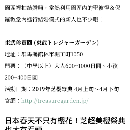
園區裡拍結婚照，當然利用園區內的聖彼得＆保
羅教堂內進行結婚儀式的新人也不少哦！
東武珍寶園 (東武トレジャーガーデン)
地址：群馬縣館林市堀工町1050
門票：（中學以上）大人600~1000日圓、小孩
200~400日圓
活動日期：
2019年芝櫻祭典
4月上旬～4月下旬
官網：
http://treasuregarden.jp/
日本春天不只有櫻花！芝超美櫻祭典
也大有看頭