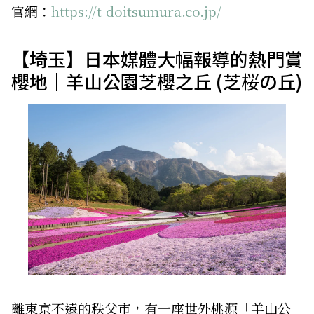
官網：
https://t-doitsumura.co.jp/
【埼玉】日本媒體大幅報導的熱門賞
櫻地｜羊山公園芝櫻之丘 (芝桜の丘)
離東京不遠的秩父市，有一座世外桃源「羊山公