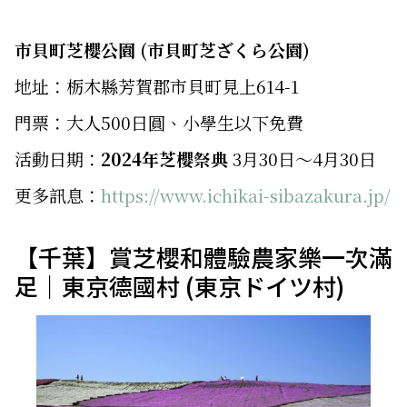
市貝町芝櫻公園 (市貝町芝ざくら公園)
地址：栃木縣芳賀郡市貝町見上614-1
門票：大人500日圓、小學生以下免費
活動日期：
2024年芝櫻祭典
3月30日～4月30日
更多訊息：
https://www.ichikai-sibazakura.jp/
【千葉】賞芝櫻和體驗農家樂一次滿
足｜東京德國村 (東京ドイツ村)