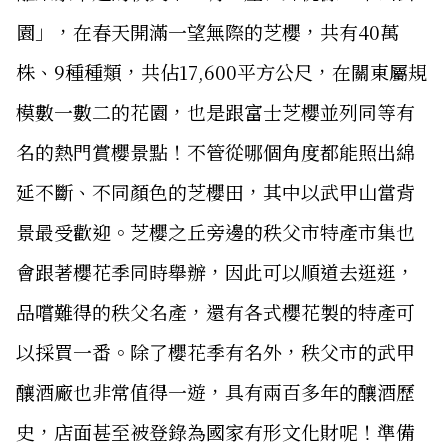
園」，在春天開滿一望無際的芝櫻，共有40萬
株、9種種類，共佔17,600平方公尺，在關東屬規
模數一數二的花園，也是跟富士芝櫻並列同等有
名的熱門賞櫻景點！不管從哪個角度都能照出綿
延不斷、不同顏色的芝櫻田，其中以武甲山當背
景最受歡迎。芝櫻之丘旁邊的秩父市特產市集也
會跟著櫻花季同時舉辦，因此可以順道去逛逛，
品嚐難得的秩父名產，還有各式櫻花製的特產可
以採買一番。除了櫻花季有名外，秩父市的武甲
釀酒廠也非常值得一遊，具有兩百多年的釀酒歷
史，店面甚至被登錄為國家有形文化財呢！準備