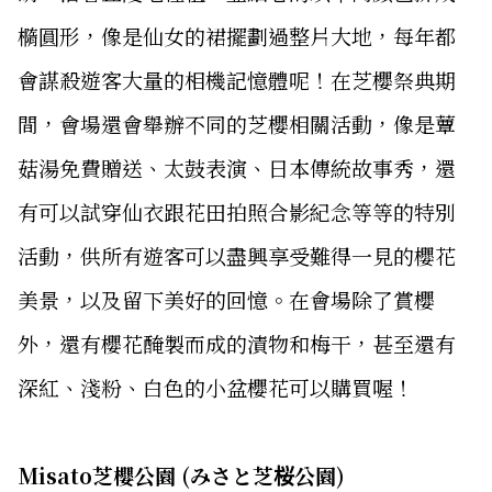
橢圓形，像是仙女的裙擺劃過整片大地，每年都
會謀殺遊客大量的相機記憶體呢！在芝櫻祭典期
間，會場還會舉辦不同的芝櫻相關活動，像是蕈
菇湯免費贈送、太鼓表演、日本傳統故事秀，還
有可以試穿仙衣跟花田拍照合影紀念等等的特別
活動，供所有遊客可以盡興享受難得一見的櫻花
美景，以及留下美好的回憶。在會場除了賞櫻
外，還有櫻花醃製而成的漬物和梅干，甚至還有
深紅、淺粉、白色的小盆櫻花可以購買喔！
Misato芝櫻公園 (みさと芝桜公園)