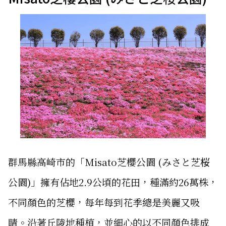
群馬縣高崎市的「Misato芝櫻公園 (みさと芝桜
公園)」擁有佔地2.9公頃的花田，種滿約26萬株，
不同顏色的芝櫻，每年每到花季總是美麗又吸
睛。沿著丘陵地種植，並細心的以不同顏色排成