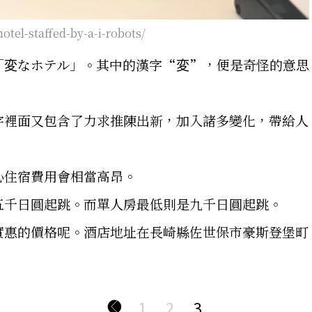
hotel-staffed-by-a-i-robots/
「変なホテル」。其中的漢字“変”，便是奇怪的意思
字裡面又包含了力求推陳出新，加入諸多變化，帶給人
心住宿費用會相當高昂。
五千日圓起跳。而單人房最低則是九千日圓起跳。
實惠的價格呢。酒店地址在長崎縣佐世保市豪斯登堡町
1
2
3