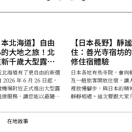
日本北海道】自由
【日本長野】靜謐
心的大地之旅！北
住：善光寺宿坊的
道新千歲大型露營
修住宿體驗
租借服務正式啟
玩北海道有了更自由的新選
日本各地有些寺院，會向
，開著「移動式飯
2026 年 6 月 26 日起，
及一般旅客開放住宿，讓
」暢遊北國
歲機場附近正式推出大型露
裡放慢腳步，與日本的精
租借服務，讓您能以最隨心
靜靜相遇。這次要跟大家
的節奏，深度探索北海道的
是長野市善光寺境內一間
處角落。
——蓮華院——的住宿體驗
在地故事