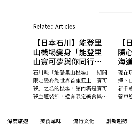
Related Articles
【日本石川】能登里
【
山機場變身「能登里
隨
山寶可夢與你同行機
海
場」｜期間限定登場
車
石川縣「能登里山機場」，期間
現在
的世界首座寶可夢主
動
限定變身為世界首座冠上「寶可
擇。自 
題機場
店
夢」之名的機場，館內滿是寶可
新千
夢主題裝飾，還有限定美食與原
營車
創周邊商品，打造出獨一無二、
所欲
只有這裡才能體驗到的旅行時
每一
光。
深度旅遊
美食尋味
流行文化
創新趨勢