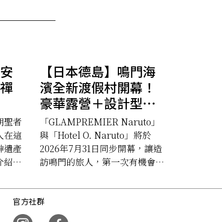
安
【日本德島】鳴門海
禪
濱全新渡假村開幕！
豪華露營＋設計型飯
店，今夏同步登場
朝聖者
「GLAMPREMIER Naruto」
人在這
與「Hotel O. Naruto」將於
神遺產
2026年7月31日同步開幕，讓造
介紹的
訪鳴門的旅人，第一次有機會真
宿坊
正「住」進這片大海旁。
。
官方社群