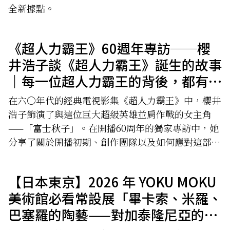
全新據點。
《超人力霸王》60週年專訪──櫻
井浩子談《超人力霸王》誕生的故事
｜每一位超人力霸王的背後，都有一
位「超人女英雄」
在六〇年代的經典電視影集《超人力霸王》中，櫻井
浩子飾演了與這位巨大超級英雄並肩作戰的女主角
——「富士秋子」。在開播60周年的獨家專訪中，她
分享了關於開播初期、創作團隊以及如何應對這部開
創性作品所帶來回憶。
【日本東京】2026 年 YOKU MOKU
美術館必看常設展「畢卡索、米羅、
巴塞羅的陶藝——對加泰隆尼亞的愛