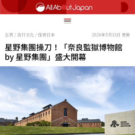
主頁
/
流行文化
/
怪奇日本
2026年5月13日 更新
星野集團操刀！「奈良監獄博物館
English
by 星野集團」盛大開幕
HOME
简体中文
深度旅遊
繁體中文
美食尋味
ภาษาไทย
流行文化
한국어
創新趨勢
日本語
在地故事