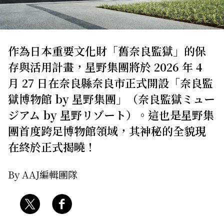
關於我們
網站政策
作為日本重要文化財「舊奈良監獄」的保
存與活用計畫，星野集團將於 2026 年 4
月 27 日在奈良縣奈良市正式開設「奈良監
獄博物館 by 星野集團」（奈良監獄ミュー
ジアム by 星野リゾート）。這也是星野集
團首度跨足博物館領域，其神秘的全貌現
在終於正式揭曉！
By AAJ編輯團隊