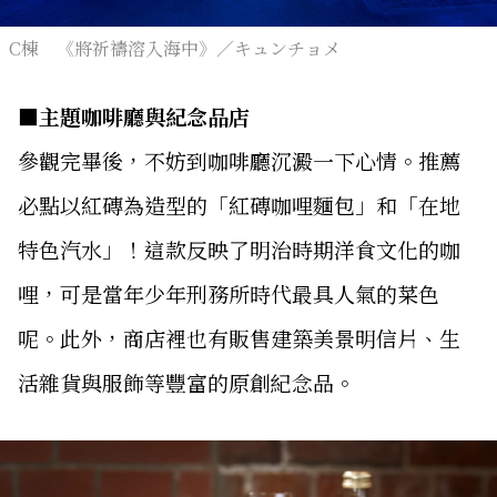
C棟 《將祈禱溶入海中》／キュンチョメ
■主題咖啡廳與紀念品店
參觀完畢後，不妨到咖啡廳沉澱一下心情。推薦
必點以紅磚為造型的「紅磚咖哩麵包」和「在地
特色汽水」！這款反映了明治時期洋食文化的咖
哩，可是當年少年刑務所時代最具人氣的菜色
呢。此外，商店裡也有販售建築美景明信片、生
活雜貨與服飾等豐富的原創紀念品。