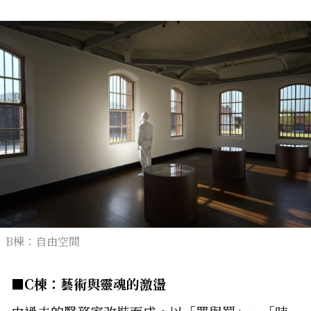
B棟：自由空間
■C棟：藝術與靈魂的激盪