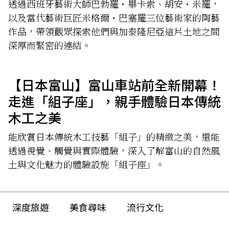
——」
透過西班牙藝術大師巴勃羅・畢卡索、胡安・米羅，
以及當代藝術巨匠米格爾・巴塞羅三位藝術家的陶藝
作品，帶領觀眾探索他們與加泰隆尼亞這片土地之間
深厚而緊密的連結。
【日本富山】富山車站前全新開幕！
走進「組子座」，親手體驗日本傳統
木工之美
能欣賞日本傳統木工技藝「組子」的精緻之美，還能
透過視覺、觸覺與實際體驗，深入了解富山的自然風
土與文化魅力的體驗設施「組子座」。
深度旅遊
美食尋味
流行文化