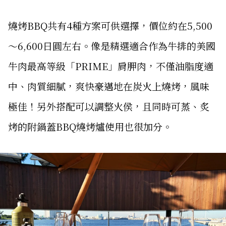
燒烤BBQ共有4種方案可供選擇，價位約在5,500
～6,600日圓左右。像是精選適合作為牛排的美國
牛肉最高等級「PRIME」肩胛肉，不僅油脂度適
中、肉質細膩，爽快豪邁地在炭火上燒烤，風味
極佳！另外搭配可以調整火侯，且同時可蒸、炙
烤的附鍋蓋BBQ燒烤爐使用也很加分。