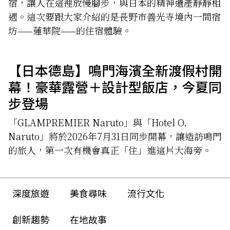
宿，讓人在這裡放慢腳步，與日本的精神遺產靜靜相
遇。這次要跟大家介紹的是長野市善光寺境內一間宿
坊——蓮華院——的住宿體驗。
【日本德島】鳴門海濱全新渡假村開
幕！豪華露營＋設計型飯店，今夏同
步登場
「GLAMPREMIER Naruto」與「Hotel O.
Naruto」將於2026年7月31日同步開幕，讓造訪鳴門
的旅人，第一次有機會真正「住」進這片大海旁。
深度旅遊
美食尋味
流行文化
創新趨勢
在地故事