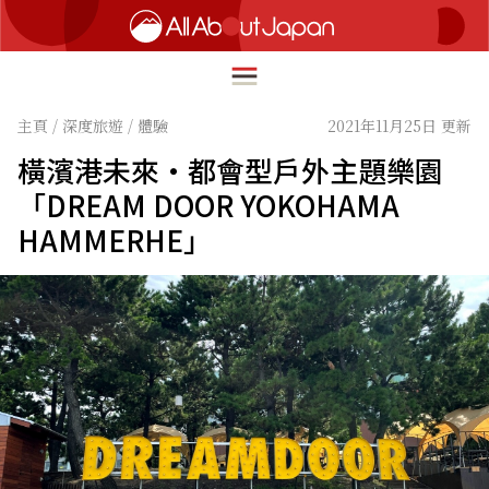
主頁
/
深度旅遊
/
體驗
2021年11月25日 更新
橫濱港未來・都會型戶外主題樂園
English
「DREAM DOOR YOKOHAMA
HOME
HAMMERHE」
简体中文
深度旅遊
繁體中文
美食尋味
ภาษาไทย
流行文化
한국어
創新趨勢
日本語
在地故事