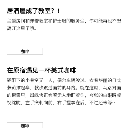
居酒屋成了教室？！
主题房间和穿着教室和护士服的服务生，你可能再也不想
离开这里了哦。
咖啡
在原宿遇见一杯美式咖啡
骄阳下的小巷空无一人，偶尔车辆驶过。衣着华丽的日式
萝莉撑起伞，款步踱过面前的马路。就在这时，马路对面
的橱窗里，蜘蛛侠正旁若无人地盯着你，夸张的白眼睛虎
视眈眈，左手突刺向前，右手握拳在后，不过还未等蜘蛛
侠同学喷出蛛丝，怕是你已经被这家美式咖啡的招牌缠住
脚步。
咖啡