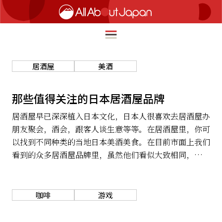
居酒屋
美酒
English
HOME
那些值得关注的日本居酒屋品牌
简体中文
居酒屋早已深深植入日本文化，日本人很喜欢去居酒屋办
旅行
繁體中文
朋友聚会，酒会，跟客人谈生意等等。在居酒屋里，你可
美食
以找到不同种类的当地日本美酒美食。在目前市面上我们
ภาษาไทย
看到的众多居酒屋品牌里，虽然他们看似大致相同，但其
文化
实各自都有独特的卖点哦。接下来我们就从几大居酒屋品
한국어
热点
牌中，找到最适合自己的那家吧！
日本語
咖啡
游戏
生活