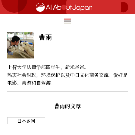
曹雨
English
HOME
简体中文
上智大学法律学部四年生，新米爸爸。
旅行
热衷社会时政，环境保护以及中日文化商务交流。爱好是
繁體中文
电影、桌游和自驾游。
美食
ภาษาไทย
文化
한국어
曹雨的文章
热点
日本語
生活
日本乡间