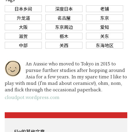
日本乡间
深度日本
老铺
升龙道
名古屋
东京
大阪
东京周边
爱知
滋贺
枥木
关东
中部
关西
东海地区
An Aussie who moved to Tokyo in 2015 to
pursue further studies after hopping around
Asia for a few years. In my spare time I like to
play with mud (I'm mad about ceramics!), ohm, nom,
and flick through the occasional paperback.
cloudpot.wordpress.com
Flo的其他文章