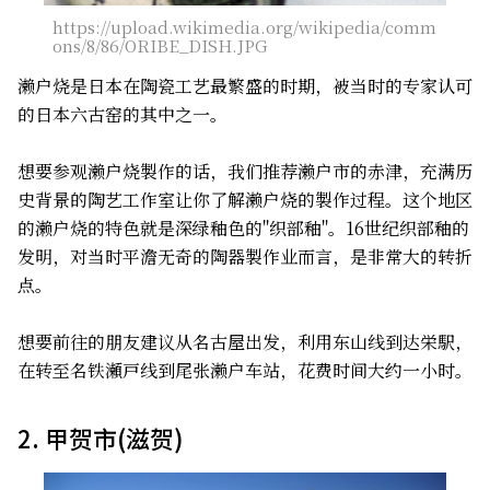
https://upload.wikimedia.org/wikipedia/comm
ons/8/86/ORIBE_DISH.JPG
濑户烧是日本在陶瓷工艺最繁盛的时期，被当时的专家认可
的日本六古窑的其中之一。
想要参观濑户烧製作的话，我们推荐濑户市的赤津，充满历
史背景的陶艺工作室让你了解濑户烧的製作过程。这个地区
的濑户烧的特色就是深绿釉色的"织部釉"。16世纪织部釉的
发明，对当时平澹无奇的陶器製作业而言，是非常大的转折
点。
想要前往的朋友建议从名古屋出发，利用东山线到达栄駅，
在转至名铁瀬戸线到尾张濑户车站，花费时间大约一小时。
2. 甲贺市(滋贺)