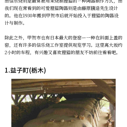
而信乐烧则是最常被用来烧制狸猫的ㄧ种陶器制作方式，而
我们现在常看到的可爱狸猫陶器则是由藤原銕造先生设计
的。他在1930年搬到甲贺市后就开始投入于狸猫的陶器设
计与制作。
除此之外，甲贺市也有日本最大的登窑ー一种在斜面上盖的
窑，还有许多的信乐烧工作室提供观览学习。这里离大坂约
2小时的车程，有兴趣又喜欢狸猫的朋友不妨前往看看吧。
1.益子町(栃木)