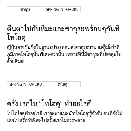
ซากุระ
SPRING IN TOHOKU
เกี่ยวกับเรา
นโยบายเว็บไซต์
ตื่นตาไปกับหิมะและซากุระพร้อมๆกันที่
โทโฮคุ
ญี่ปุ่นอาจขึ้นชื่อในฐานะประเทศแห่งซากุระบาน แต่รู้มั้ยว่าที่
ภูมิภาคโทโฮคุนั้นพิเศษกว่านั้น เพราะที่นี่มีซากุระที่ปกคลุมไป
ด้วยหิมะ!
SPRING IN TOHOKU
โทโฮคุ
ครั้งแรกใน "โทโฮคุ" ทำอะไรดี
ไปโทโฮคุทำอะไรดี เราจะมาแนะนำ"โทโฮคุ"รู้จักกัน คนที่ยังไม่
เคยไปหรือกำลังจะไปครั้งแรกไม่ควรพลาด