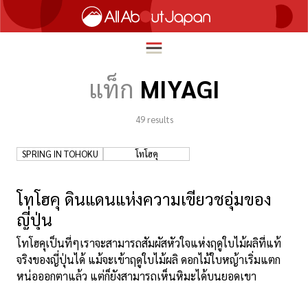
แท็ก
MIYAGI
49
results
English
HOME
简体中文
SPRING IN TOHOKU
โทโฮคุ
ท่องเที่ยว
繁體中文
อาหาร
โทโฮคุ ดินแดนแห่งความเขียวชอุ่มของ
ภาษาไทย
ญี่ปุ่น
ความบันเทิง
한국어
โทโฮคุเป็นที่ๆเราจะสามารถสัมผัสหัวใจแห่งฤดูใบไม้ผลิที่แท้
นวัตกรรม
จริงของญี่ปุ่นได้ แม้จะเข้าฤดูใบไม้ผลิ ดอกไม้ใบหญ้าเริ่มแตก
日本語
ชีวิตในญี่ปุ่น
หน่อออกตาแล้ว แต่ก็ยังสามารถเห็นหิมะได้บนยอดเขา