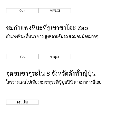
หิมะ
MIYAGI
ชมกำแพงหิมะที่ภูเขาซาโอะ Zao
กำแพงหิมะที่หนา ขาว สูงหลายคันรถ แถมคนน้อยมากๆ
สวน
ซากุระ
จุดชมซากุระใน 8 จังหวัดดังทั่วญี่ปุ่น
ใครวางแผนไปเที่ยวชมซากุระที่ญี่ปุ่นปีนี้ ตามมาทางนี้เลย
ออนเซ็น