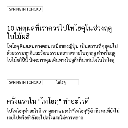
SPRING IN TOHOKU
เกี่ยวกับเรา
นโยบายเว็บไซต์
10 เหตุผลที่เราควรไปโทโฮคุในช่วงฤดู
ใบไม้ผลิ
โทโฮคุ ดินแดนทางตอนเหนือของญี่ปุ่น เป็นสถานที่ๆอุดมไป
ด้วยธรรมชาติและวัฒนธรรมหลากหลายในทุกฤดู สำหรับฤดู
ใบไม้ผลิปีนี้ นิคจะพาคุณเดินทางไปดูสิ่งที่น่าสนใจในโทโฮคุ
SPRING IN TOHOKU
โทโฮคุ
ครั้งแรกใน "โทโฮคุ" ทำอะไรดี
ไปโทโฮคุทำอะไรดี เราจะมาแนะนำ"โทโฮคุ"รู้จักกัน คนที่ยังไม่
เคยไปหรือกำลังจะไปครั้งแรกไม่ควรพลาด