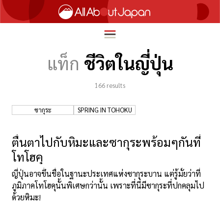
แท็ก
ชีวิตในญี่ปุ่น
166
results
English
HOME
简体中文
ซากุระ
SPRING IN TOHOKU
ท่องเที่ยว
繁體中文
อาหาร
ตื่นตาไปกับหิมะและซากุระพร้อมๆกันที่
ภาษาไทย
โทโฮคุ
ความบันเทิง
한국어
ญี่ปุ่นอาจขึ้นชื่อในฐานะประเทศแห่งซากุระบาน แต่รู้มั้ยว่าที่
นวัตกรรม
ภูมิภาคโทโฮคุนั้นพิเศษกว่านั้น เพราะที่นี่มีซากุระที่ปกคลุมไป
日本語
ชีวิตในญี่ปุ่น
ด้วยหิมะ!