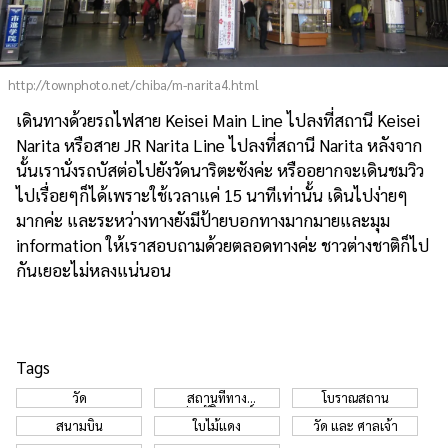
http://townphoto.net/chiba/m-narita4.html
เดินทางด้วยรถไฟสาย Keisei Main Line ไปลงที่สถานี Keisei
Narita หรือสาย JR Narita Line ไปลงที่สถานี Narita หลังจาก
นั้นเรานั่งรถบัสต่อไปยังวัดนาริตะซังค่ะ หรืออยากจะเดินชมวิว
ไปเรื่อยๆก็ได้เพราะใช้เวลาแค่ 15 นาทีเท่านั้น เดินไปง่ายๆ
มากค่ะ และระหว่างทางยังมีป้ายบอกทางมากมายและมุม
information ให้เราสอบถามด้วยตลอดทางค่ะ ชาวต่างชาติก็ไป
กันเยอะไม่หลงแน่นอน
Tags
วัด
สถานที่ทาง
โบราณสถาน
ประวัติศาสตร์
สนามบิน
ใบไม้แดง
วัด และ ศาลเจ้า