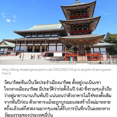
http://blog.sleepinginairports.net/2015/06/13/top-6-airports-free-layover-
tours/
วัดนาริตะซันเป็นวัดประจำเมืองนาริตะ ตั้งอยู่บนเนินเขา
ใจกลางเมืองนาริตะ มีประวัติว่าก่อตั้งในปี 940 ซึ่งรวมๆแล้วภือ
ว่าอยู่มายาวนานเกินพันปี แน่นอนว่าตัวอาคารไม่ใช่ของดั้งเดิม
จากพันปีก่อน ตัวอาคารแม้จะถูกบูรณะและสร้างใหม่มาหลาย
ครั้งแล้วแต่ก็สวยงามมากๆและได้รับการบันทึกเป็น
มรดกทาง
วัฒนธรรม
ของประเทศญี่ปุ่น