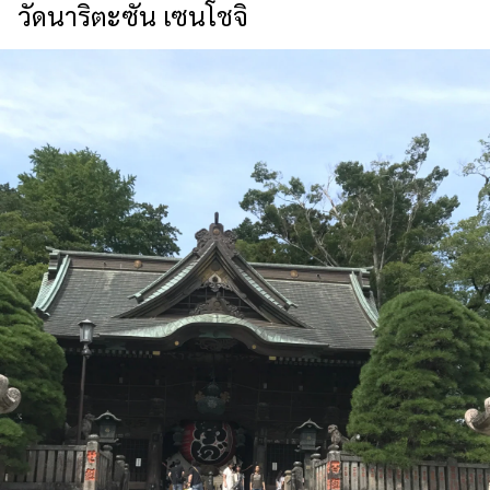
วัดนาริตะซัน เซนโชจิ