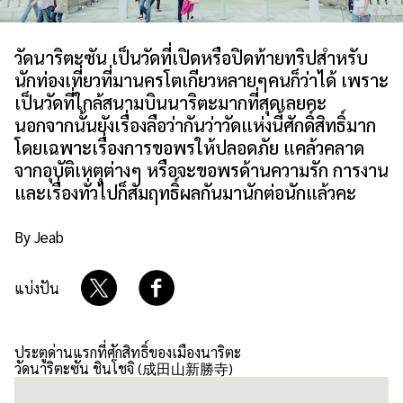
เกี่ยวกับเรา
นโยบายเว็บไซต์
วัดนาริตะซัน เป็นวัดที่เปิดหรือปิดท้ายทริปสำหรับ
นักท่องเที่ยวที่มานครโตเกียวหลายๆคนก็ว่าได้ เพราะ
เป็นวัดที่ใกล้สนามบินนาริตะมากที่สุดเลยคะ
นอกจากนั้นยังเรื่องลือว่ากันว่าวัดแห่งนี้ศักดิ์สิทธิ์มาก
โดยเฉพาะเรื่องการขอพรให้ปลอดภัย แคล้วคลาด
จากอุบัติเหตุต่างๆ หรือจะขอพรด้านความรัก การงาน
และเรื่องทั่วไปก็สัมฤทธิ์ผลกันมานักต่อนักแล้วคะ
By Jeab
แบ่งปัน
ประตูด่านแรกที่ศักสิทธิ์ของเมืองนาริตะ
วัดนาริตะซัน ชินโชจิ (成田山新勝寺)