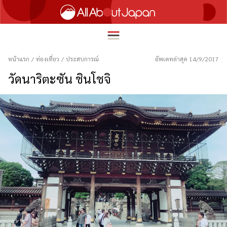
หน้าแรก
/
ท่องเที่ยว
/
ประสบการณ์
อัพเดทล่าสุด 14/9/2017
วัดนาริตะซัน ชินโชจิ
English
HOME
简体中文
ท่องเที่ยว
繁體中文
อาหาร
ภาษาไทย
ความบันเทิง
한국어
นวัตกรรม
日本語
ชีวิตในญี่ปุ่น