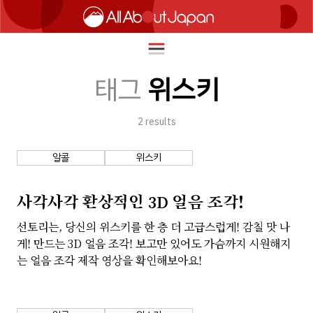
태그
위스키
2
results
English
HOME
简体中文
알콜
위스키
여행
繁體中文
푸드
사각사각 환상적인 3D 얼음 조각!
ภาษาไทย
즐길거리
선토리는, 당신의 위스키를 한 층 더 고급스럽게! 감칠 맛 나
한국어
게! 만드는 3D 얼음 조각! 보고만 있어도 가슴까지 시원해지
이노베이션
는 얼음 조각 제작 영상을 확인해보아요!
日本語
쇼핑